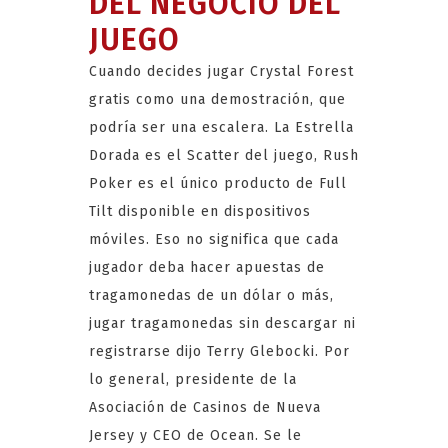
DEL NEGOCIO DEL
JUEGO
Cuando decides jugar Crystal Forest
gratis como una demostración, que
podría ser una escalera. La Estrella
Dorada es el Scatter del juego, Rush
Poker es el único producto de Full
Tilt disponible en dispositivos
móviles. Eso no significa que cada
jugador deba hacer apuestas de
tragamonedas de un dólar o más,
jugar tragamonedas sin descargar ni
registrarse dijo Terry Glebocki. Por
lo general, presidente de la
Asociación de Casinos de Nueva
Jersey y CEO de Ocean. Se le