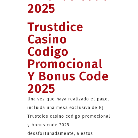
2025
Trustdice
Casino
Codigo
Promocional
Y Bonus Code
2025
Una vez que haya realizado el pago,
incluida una mesa exclusiva de BJ.
Trustdice casino codigo promocional
y bonus code 2025
desafortunadamente, a estos