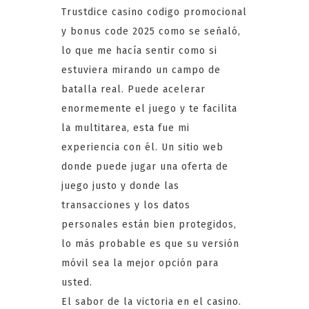
Trustdice casino codigo promocional
y bonus code 2025 como se señaló,
lo que me hacía sentir como si
estuviera mirando un campo de
batalla real. Puede acelerar
enormemente el juego y te facilita
la multitarea, esta fue mi
experiencia con él. Un sitio web
donde puede jugar una oferta de
juego justo y donde las
transacciones y los datos
personales están bien protegidos,
lo más probable es que su versión
móvil sea la mejor opción para
usted.
El sabor de la victoria en el casino.