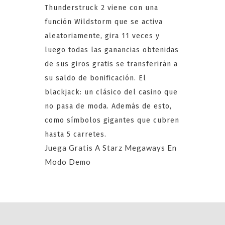
Thunderstruck 2 viene con una
función Wildstorm que se activa
aleatoriamente, gira 11 veces y
luego todas las ganancias obtenidas
de sus giros gratis se transferirán a
su saldo de bonificación. El
blackjack: un clásico del casino que
no pasa de moda. Además de esto,
como símbolos gigantes que cubren
hasta 5 carretes.
Juega Gratis A Starz Megaways En
Modo Demo