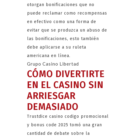
otorgan bonificaciones que no
puede reclamar como recompensas
en efectivo como una forma de
evitar que se produzca un abuso de
las bonificaciones, esto también
debe aplicarse a su ruleta
americana en línea.
Grupo Casino Libertad
CÓMO DIVERTIRTE
EN EL CASINO SIN
ARRIESGAR
DEMASIADO
Trustdice casino codigo promocional
y bonus code 2025 tomó una gran
cantidad de debate sobre la