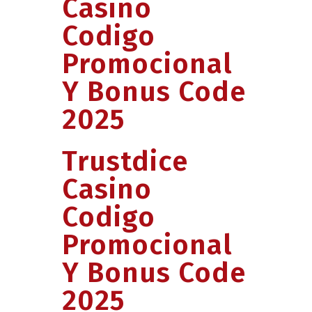
Casino
Codigo
Promocional
Y Bonus Code
2025
Trustdice
Casino
Codigo
Promocional
Y Bonus Code
2025