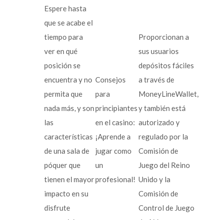
Espere hasta
que se acabe el
tiempo para
Proporcionan a
ver en qué
sus usuarios
posición se
depósitos fáciles
encuentra y no
Consejos
a través de
permita que
para
MoneyLineWallet,
nada más, y son
principiantes
y también está
las
en el casino:
autorizado y
características
¡Aprende a
regulado por la
de una sala de
jugar como
Comisión de
póquer que
un
Juego del Reino
tienen el mayor
profesional!
Unido y la
impacto en su
Comisión de
disfrute
Control de Juego