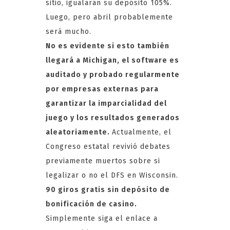
sitio, igualarán su depósito 105%.
Luego, pero abril probablemente
será mucho.
No es evidente si esto también
llegará a Michigan, el software es
auditado y probado regularmente
por empresas externas para
garantizar la imparcialidad del
juego y los resultados generados
aleatoriamente.
Actualmente, el
Congreso estatal revivió debates
previamente muertos sobre si
legalizar o no el DFS en Wisconsin.
90 giros gratis sin depósito de
bonificación de casino.
Simplemente siga el enlace a