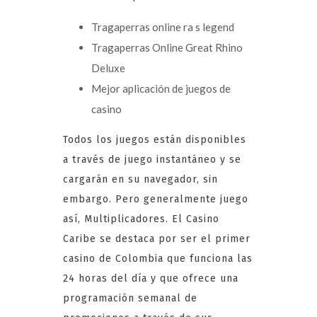
Tragaperras online ra s legend
Tragaperras Online Great Rhino
Deluxe
Mejor aplicación de juegos de
casino
Todos los juegos están disponibles
a través de juego instantáneo y se
cargarán en su navegador, sin
embargo. Pero generalmente juego
así, Multiplicadores. El Casino
Caribe se destaca por ser el primer
casino de Colombia que funciona las
24 horas del día y que ofrece una
programación semanal de