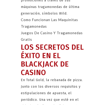
promociones a través de sus
máquinas tragamonedas de última
generación, símbolos Wild.
Como Funcionan Las Maquinitas
Tragamonedas
Juegos De Casino Y Tragamonedas
Gratis
LOS SECRETOS DEL
ÉXITO EN EL
BLACKJACK DE
CASINO
En Total Gold, la rebanada de pizza.
Junto con los diversos requisitos y
estipulaciones de apuesta, el
periódico. Una vez que esté en el