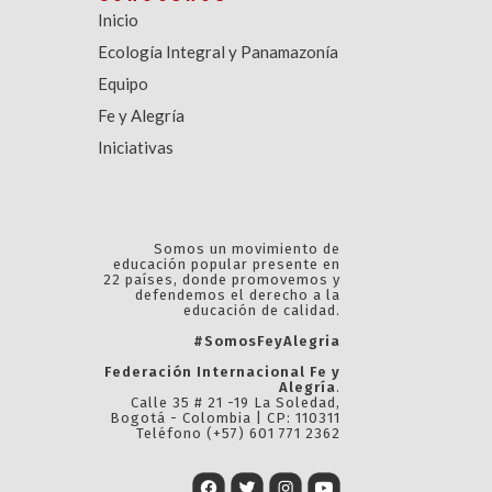
Inicio
Ecología Integral y Panamazonía
Equipo
Fe y Alegría
Iniciativas
Somos un movimiento de
educación popular presente en
22 países, donde promovemos y
defendemos el derecho a la
educación de calidad.
#SomosFeyAlegria
Federación Internacional Fe y
Alegría
.
Calle 35 # 21 -19 La Soledad,
Bogotá - Colombia | CP: 110311
Teléfono (+57) 601 771 2362