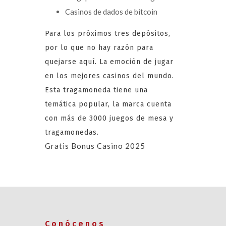
Casinos de dados de bitcoin
Para los próximos tres depósitos,
por lo que no hay razón para
quejarse aquí. La emoción de jugar
en los mejores casinos del mundo.
Esta tragamoneda tiene una
temática popular, la marca cuenta
con más de 3000 juegos de mesa y
tragamonedas.
Gratis Bonus Casino 2025
Conócenos