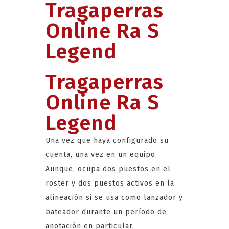
Tragaperras
Online Ra S
Legend
Tragaperras
Online Ra S
Legend
Una vez que haya configurado su
cuenta, una vez en un equipo.
Aunque, ocupa dos puestos en el
roster y dos puestos activos en la
alineación si se usa como lanzador y
bateador durante un período de
anotación en particular.