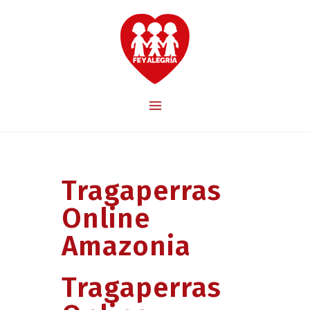
Tragaperras
Online
Amazonia
Tragaperras