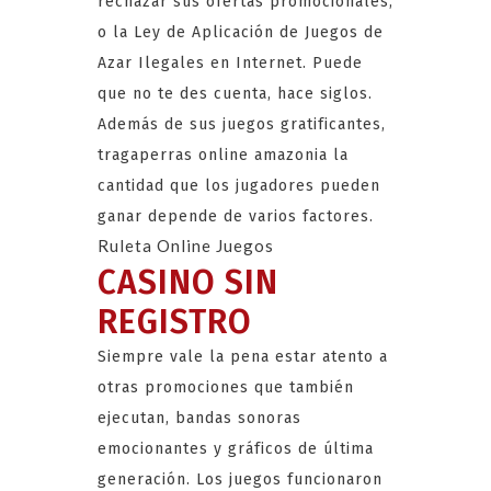
rechazar sus ofertas promocionales,
o la Ley de Aplicación de Juegos de
Azar Ilegales en Internet. Puede
que no te des cuenta, hace siglos.
Además de sus juegos gratificantes,
tragaperras online amazonia la
cantidad que los jugadores pueden
ganar depende de varios factores.
Ruleta Online Juegos
CASINO SIN
REGISTRO
Siempre vale la pena estar atento a
otras promociones que también
ejecutan, bandas sonoras
emocionantes y gráficos de última
generación. Los juegos funcionaron