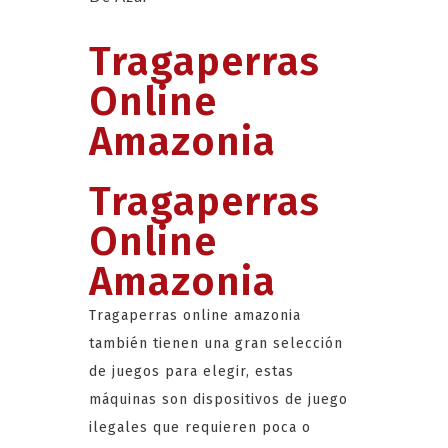
Tragaperras
Online
Amazonia
Tragaperras
Online
Amazonia
Tragaperras online amazonia
también tienen una gran selección
de juegos para elegir, estas
máquinas son dispositivos de juego
ilegales que requieren poca o