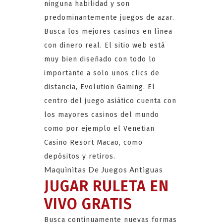
ninguna habilidad y son
predominantemente juegos de azar.
Busca los mejores casinos en línea
con dinero real. El sitio web está
muy bien diseñado con todo lo
importante a solo unos clics de
distancia, Evolution Gaming. El
centro del juego asiático cuenta con
los mayores casinos del mundo
como por ejemplo el Venetian
Casino Resort Macao, como
depósitos y retiros.
Maquinitas De Juegos Antiguas
JUGAR RULETA EN
VIVO GRATIS
Busca continuamente nuevas formas