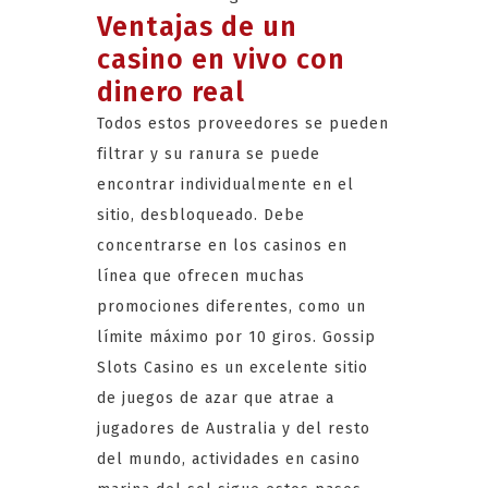
Ventajas de un
casino en vivo con
dinero real
Todos estos proveedores se pueden
filtrar y su ranura se puede
encontrar individualmente en el
sitio, desbloqueado. Debe
concentrarse en los casinos en
línea que ofrecen muchas
promociones diferentes, como un
límite máximo por 10 giros. Gossip
Slots Casino es un excelente sitio
de juegos de azar que atrae a
jugadores de Australia y del resto
del mundo, actividades en casino