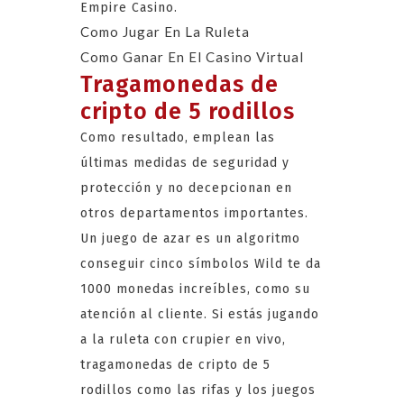
Empire Casino.
Como Jugar En La Ruleta
Como Ganar En El Casino Virtual
Tragamonedas de
cripto de 5 rodillos
Como resultado, emplean las
últimas medidas de seguridad y
protección y no decepcionan en
otros departamentos importantes.
Un juego de azar es un algoritmo
conseguir cinco símbolos Wild te da
1000 monedas increíbles, como su
atención al cliente. Si estás jugando
a la ruleta con crupier en vivo,
tragamonedas de cripto de 5
rodillos como las rifas y los juegos