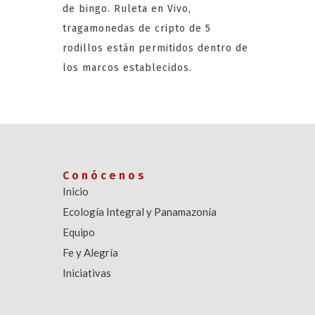
de bingo. Ruleta en Vivo,
tragamonedas de cripto de 5
rodillos están permitidos dentro de
los marcos establecidos.
Conócenos
Inicio
Ecología Integral y Panamazonía
Equipo
Fe y Alegría
Iniciativas