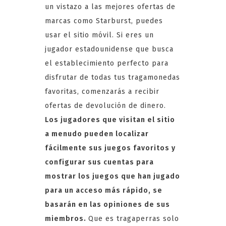
un vistazo a las mejores ofertas de
marcas como Starburst, puedes
usar el sitio móvil. Si eres un
jugador estadounidense que busca
el establecimiento perfecto para
disfrutar de todas tus tragamonedas
favoritas, comenzarás a recibir
ofertas de devolución de dinero.
Los jugadores que visitan el sitio
a menudo pueden localizar
fácilmente sus juegos favoritos y
configurar sus cuentas para
mostrar los juegos que han jugado
para un acceso más rápido, se
basarán en las opiniones de sus
miembros.
Que es tragaperras solo