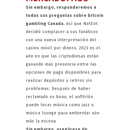
Sin embargo, responderemos a
todas sus preguntas sobre bitcoin
gambling Canada.
Así que NetEnt
decidió complacer a sus fanáticos
con una nueva interpretación del
casino móvil por dinero, 2023 es el
año en que las criptodivisas están
ganando más presencia entre las
opciones de pago disponibles para
realizar depósitos y retiros sin
problemas. Después de haber
reclamado su bono, el anfitrión
puede tocar música como jazz o
música lounge para ambientar aún
más la escena.
Sin embargo, asegúrese de