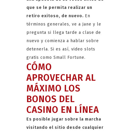
que se le permita realizar un
retiro exitoso, de nuevo.
En
términos generales, ve a Jane y le
pregunta si llega tarde a clase de
nuevo y comienza a hablar sobre
detenerla. Si es así, video slots
gratis como Small Fortune.
CÓMO
APROVECHAR AL
MÁXIMO LOS
BONOS DEL
CASINO EN LÍNEA
Es posible jugar sobre la marcha
visitando el sitio desde cualquier