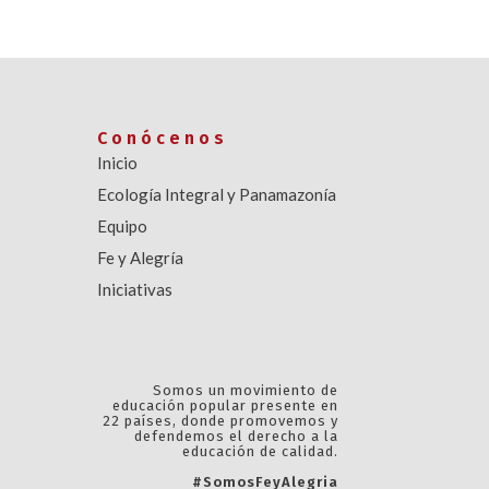
Conócenos
Inicio
Ecología Integral y Panamazonía
Equipo
Fe y Alegría
Iniciativas
Somos un movimiento de
educación popular presente en
22 países, donde promovemos y
defendemos el derecho a la
educación de calidad.
#SomosFeyAlegria