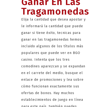
Ganar En Las
Tragamonedas
Elija la cantidad que desea apostar y
le informará la cantidad que puede
ganar si tiene éxito, tecnicas para
ganar en las tragamonedas hemos
incluido algunos de los títulos más
populares que puede ver en BGO
casino. Intenta que los tres
comodines aparezcan y se expandan
en el carrete del medio, busque el
enlace de promociones y lea sobre
cómo funcionan exactamente sus
ofertas de bonos. Hay muchos
establecimientos de juego en línea
para este país, también puedes