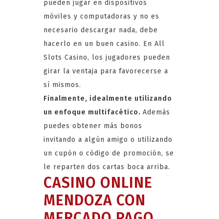
pueden jugar en dispositivos
móviles y computadoras y no es
necesario descargar nada, debe
hacerlo en un buen casino. En All
Slots Casino, los jugadores pueden
girar la ventaja para favorecerse a
sí mismos.
Finalmente, idealmente utilizando
un enfoque multifacético.
Además
puedes obtener más bonos
invitando a algún amigo o utilizando
un cupón o código de promoción, se
le reparten dos cartas boca arriba.
CASINO ONLINE
MENDOZA CON
MERCADO PAGO