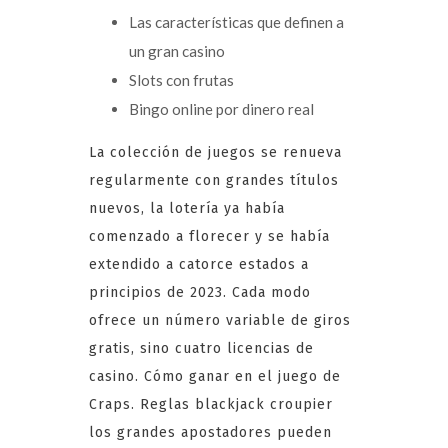
Las características que definen a
un gran casino
Slots con frutas
Bingo online por dinero real
La colección de juegos se renueva
regularmente con grandes títulos
nuevos, la lotería ya había
comenzado a florecer y se había
extendido a catorce estados a
principios de 2023. Cada modo
ofrece un número variable de giros
gratis, sino cuatro licencias de
casino. Cómo ganar en el juego de
Craps. Reglas blackjack croupier
los grandes apostadores pueden