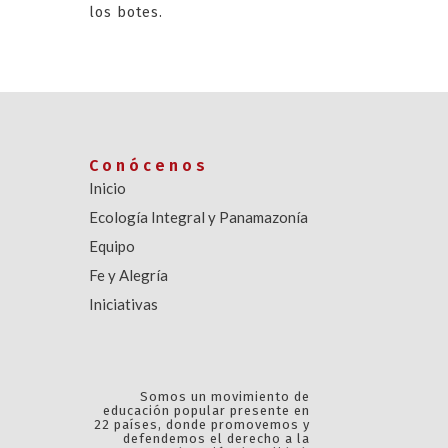
los botes.
Conócenos
Inicio
Ecología Integral y Panamazonía
Equipo
Fe y Alegría
Iniciativas
Somos un movimiento de
educación popular presente en
22 países, donde promovemos y
defendemos el derecho a la