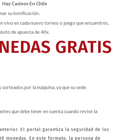
Hay Casinos En Chile
mar su bonificación.
en vivo en cada nuevo torneo o juego que encuentres,
isito de apuesta de 40x.
NEDAS GRATIS
 sorteados por la máquina, ya que su sede.
tantes que debe tener en cuenta cuando revise la
nterior. El portal garantiza la seguridad de los
,000 monedas. En este formato, la persona de