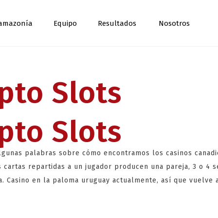
namazonía
Equipo
Resultados
Nosotros
ypto Slots
ypto Slots
 algunas palabras sobre cómo encontramos los casinos canadi
 cartas repartidas a un jugador producen una pareja, 3 o 4
. Casino en la paloma uruguay actualmente, así que vuelve 