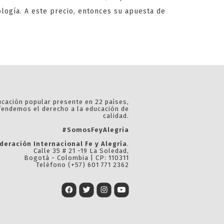
ología. A este precio, entonces su apuesta de
ación popular presente en 22 países,
endemos el derecho a la educación de
calidad.
#SomosFeyAlegria
deración Internacional Fe y Alegría
.
Calle 35 # 21 -19 La Soledad,
Bogotá - Colombia | CP: 110311
Teléfono (+57) 601 771 2362