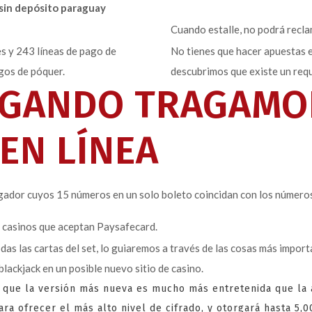
sin depósito paraguay
Cuando estalle, no podrá recla
s y 243 líneas de pago de
No tienes que hacer apuestas 
gos de póquer.
descubrimos que existe un requ
JUGANDO TRAGAMO
 EN LÍNEA
ugador cuyos 15 números en un solo boleto coincidan con los números
 casinos que aceptan Paysafecard.
das las cartas del set, lo guiaremos a través de las cosas más impor
blackjack en un posible nuevo sitio de casino.
ca que la versión más nueva es mucho más entretenida que la a
ara ofrecer el más alto nivel de cifrado, y otorgará hasta 5