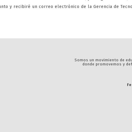
nto y recibiré un correo electrónico de la Gerencia de Tecn
Somos un movimiento de educ
donde promovemos y def
Fe