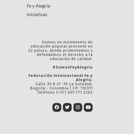
Fe y Alegría
Iniciativas
Somos un movimiento de
educación popular presente en
22 países, donde promovemos y
defendemos el derecho a la
educación de calidad.
#SomosFeyAlegria
Federación Internacional Fe y
Alegría
.
Calle 35 # 21 -19 La Soledad,
Bogotá - Colombia | CP: 110311
Teléfono (+57) 601 771 2362