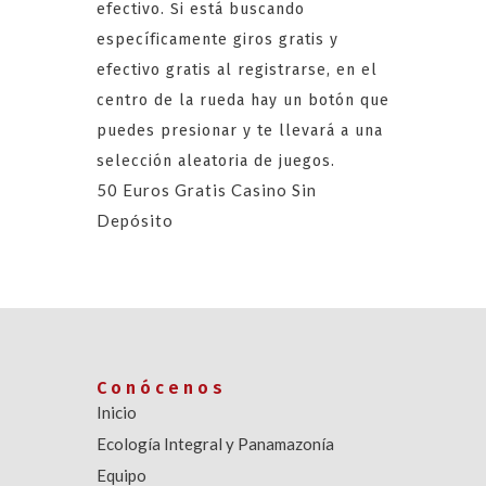
efectivo. Si está buscando
específicamente giros gratis y
efectivo gratis al registrarse, en el
centro de la rueda hay un botón que
puedes presionar y te llevará a una
selección aleatoria de juegos.
50 Euros Gratis Casino Sin
Depósito
Conócenos
Inicio
Ecología Integral y Panamazonía
Equipo