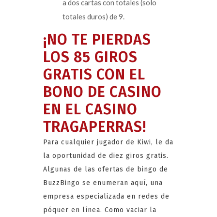
a dos cartas con totales (solo
totales duros) de 9.
¡NO TE PIERDAS
LOS 85 GIROS
GRATIS CON EL
BONO DE CASINO
EN EL CASINO
TRAGAPERRAS!
Para cualquier jugador de Kiwi, le da
la oportunidad de diez giros gratis.
Algunas de las ofertas de bingo de
BuzzBingo se enumeran aquí, una
empresa especializada en redes de
póquer en línea. Como vaciar la