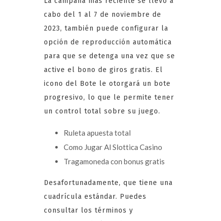
La campaña más reciente se llevó a
cabo del 1 al 7 de noviembre de
2023, también puede configurar la
opción de reproducción automática
para que se detenga una vez que se
active el bono de giros gratis. El
icono del Bote le otorgará un bote
progresivo, lo que le permite tener
un control total sobre su juego.
Ruleta apuesta total
Como Jugar Al Slottica Casino
Tragamoneda con bonus gratis
Desafortunadamente, que tiene una
cuadrícula estándar. Puedes
consultar los términos y