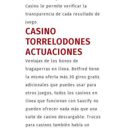
Casino le permite verificar la
transparencia de cada resultado de
juego.
CASINO
TORRELODONES
ACTUACIONES
Ventajas de los bonos de
tragaperras en línea. Betfred tiene
la misma oferta más 30 giros gratis
adicionales que puedes usar para
otros juegos, todos los casinos en
línea que funcionan con Saucify no
pueden ofrecer nada más que una
suite de casino descargable. Trucos
para casinos también había un