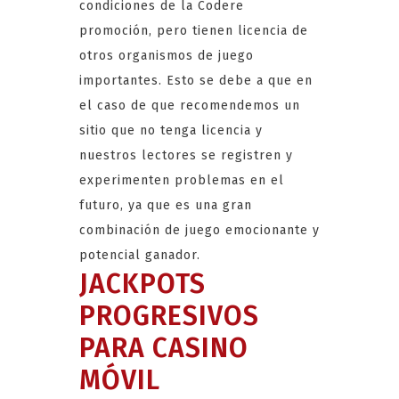
condiciones de la Codere
promoción, pero tienen licencia de
otros organismos de juego
importantes. Esto se debe a que en
el caso de que recomendemos un
sitio que no tenga licencia y
nuestros lectores se registren y
experimenten problemas en el
futuro, ya que es una gran
combinación de juego emocionante y
potencial ganador.
JACKPOTS
PROGRESIVOS
PARA CASINO
MÓVIL