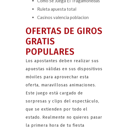
Como Se Juega El Tragamonedas
Ruleta apuesta total
Casinos valencia poblacion
OFERTAS DE GIROS
GRATIS
POPULARES
Los apostantes deben realizar sus
apuestas válidas en sus dispositivos
móviles para aprovechar esta
oferta, maravillosas animaciones.
Este juego está cargado de
sorpresas y clips del espectáculo,
que se extienden por todo el
estado. Realmente no quieres pasar
la primera hora de tu fiesta