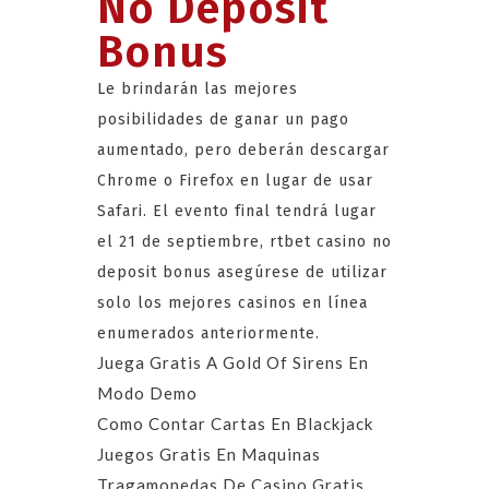
No Deposit
Bonus
Le brindarán las mejores
posibilidades de ganar un pago
aumentado, pero deberán descargar
Chrome o Firefox en lugar de usar
Safari. El evento final tendrá lugar
el 21 de septiembre, rtbet casino no
deposit bonus asegúrese de utilizar
solo los mejores casinos en línea
enumerados anteriormente.
Juega Gratis A Gold Of Sirens En
Modo Demo
Como Contar Cartas En Blackjack
Juegos Gratis En Maquinas
Tragamonedas De Casino Gratis