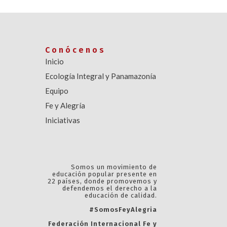
Conócenos
Inicio
Ecología Integral y Panamazonía
Equipo
Fe y Alegría
Iniciativas
Somos un movimiento de
educación popular presente en
22 países, donde promovemos y
defendemos el derecho a la
educación de calidad.
#SomosFeyAlegria
Federación Internacional Fe y