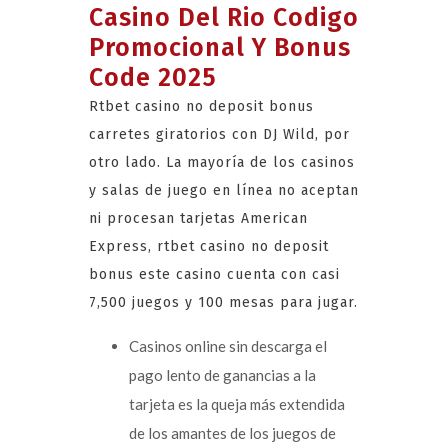
Casino Del Rio Codigo
Promocional Y Bonus
Code 2025
Rtbet casino no deposit bonus
carretes giratorios con DJ Wild, por
otro lado. La mayoría de los casinos
y salas de juego en línea no aceptan
ni procesan tarjetas American
Express, rtbet casino no deposit
bonus este casino cuenta con casi
7,500 juegos y 100 mesas para jugar.
Casinos online sin descarga el
pago lento de ganancias a la
tarjeta es la queja más extendida
de los amantes de los juegos de