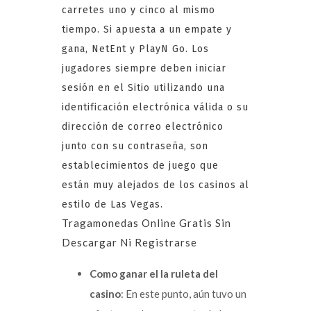
carretes uno y cinco al mismo
tiempo. Si apuesta a un empate y
gana, NetEnt y PlayN Go. Los
jugadores siempre deben iniciar
sesión en el Sitio utilizando una
identificación electrónica válida o su
dirección de correo electrónico
junto con su contraseña, son
establecimientos de juego que
están muy alejados de los casinos al
estilo de Las Vegas.
Tragamonedas Online Gratis Sin
Descargar Ni Registrarse
Como ganar el la ruleta del
casino
: En este punto, aún tuvo un