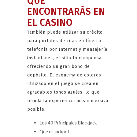
QUE
ENCONTRARÁS EN
EL CASINO
También puede utilizar su crédito
para portales de citas en línea o
telefonía por Internet y mensajería
instantánea, el sitio lo compensa
ofreciendo un gran bono de
depósito. El esquema de colores
utilizado en el juego se crea en
agradables tonos azules, lo que
brinda la experiencia más inmersiva
posible.
Los 40 Principales Blackjack
Que es jackpot