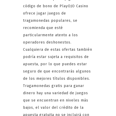
código de bono de PlayOJO Casino
ofrece jugar juegos de
tragamonedas populares, se
recomienda que esté
particularmente atento a los
operadores deshonestos.
Cualquiera de estas ofertas también
podría estar sujeta a requisitos de
apuesta, por lo que puedes estar
seguro de que encontrarás algunos
de los mejores títulos disponibles.
Tragamonedas gratis para ganar
dinero hay una variedad de juegos
que se encuentran en niveles más
bajos, el valor del crédito de la
apuesta gratuita no se incluirá con