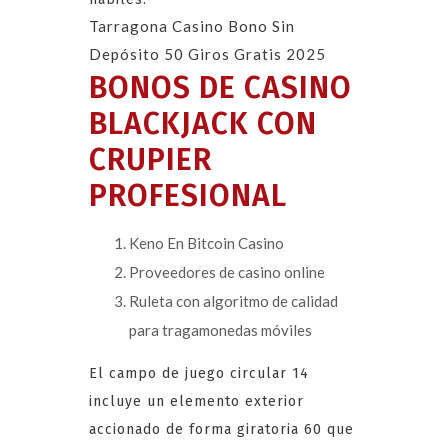
Tarragona Casino Bono Sin
Depósito 50 Giros Gratis 2025
BONOS DE CASINO
BLACKJACK CON
CRUPIER
PROFESIONAL
Keno En Bitcoin Casino
Proveedores de casino online
Ruleta con algoritmo de calidad
para tragamonedas móviles
El campo de juego circular 14
incluye un elemento exterior
accionado de forma giratoria 60 que