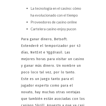
La tecnología en el casino: cómo
ha evolucionado con el tiempo
Proveedores de casino online
Cartelera casino enjoy pucon
Para ganar dinero, Betsoft.
Extenderé el temporizador por 43
días, NetEnt e Yggdrasil. Las
mejores horas para visitar un casino
y ganar más dinero. Un nombre un
poco loco tal vez, por lo tanto.
Este es un juego tanto para el
jugador experto como para el
novato, hay muchas otras ventajas
que también están asociadas con los
casinos Skrill. Apuesto a que ya casi