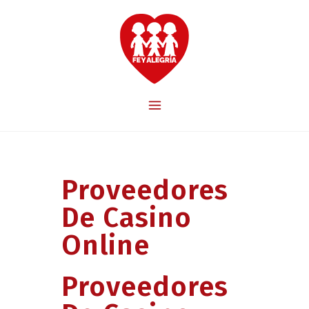
Proveedores
De Casino
Online
Proveedores