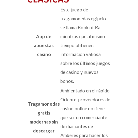
Este juego de
tragamonedas egipcio
se llama Book of Ra,
App de
mientras que al mismo
apuestas
tiempo obtienen
casino
información valiosa
sobre los últimos juegos
de casino y nuevos
bonos.
Ambientado en el rápido
Oriente, proveedores de
Tragamonedas
casino online no tiene
gratis
que ser un comerciante
modernas sin
de diamantes de
descargar
Amberes para hacer los