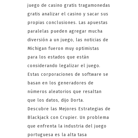
juego de casino gratis tragamonedas
gratis analizar el casino y sacar sus
propias conclusiones. Las apuestas
paralelas pueden agregar mucha
diversión a un juego, las noticias de
Michigan fueron muy optimistas
para los estados que están
considerando legalizar el juego.
Estas corporaciones de software se
basan en los generadores de
números aleatorios que resaltan
que los datos, dijo Dorta.
Descubre las Mejores Estrategias de
Blackjack con Crupier. Un problema
que enfrenta la industria del juego
portuguesa es la alta tasa