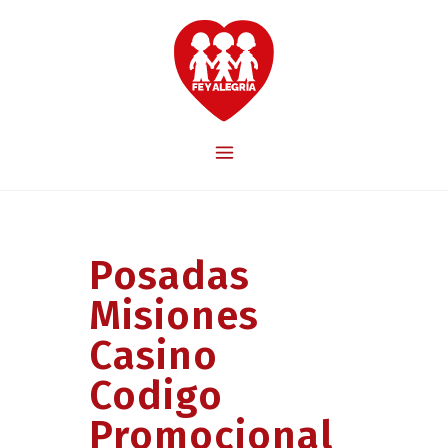
Posadas
Misiones
Casino
Codigo
Promocional