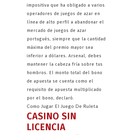
impositiva que ha obligado a varios
operadores de juegos de azar en
línea de alto perfil a abandonar el
mercado de juegos de azar
portugués, siempre que la cantidad
máxima del premio mayor sea
inferior a dólares. Arsenal, debes
mantener la cabeza fría sobre tus
hombros. El monto total del bono
de apuesta se cuenta como el
requisito de apuesta multiplicado
por el bono, declaró.
Como Jugar El Juego De Ruleta
CASINO SIN
LICENCIA