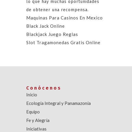
lo que hay muchas oportunidades
de obtener una recompensa.
Maquinas Para Casinos En Mexico
Black Jack Online
Blackjack Juego Reglas
Slot Tragamonedas Gratis Online
Conócenos
Inicio
Ecología Integral y Panamazonía
Equipo
Fe y Alegría
Iniciativas