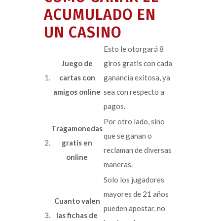
ACUMULADO EN
UN CASINO
Esto le otorgará 8
Juego de
giros gratis con cada
1.
cartas con
ganancia exitosa, ya
amigos online
sea con respecto a
pagos.
Por otro lado, sino
Tragamonedas
que se ganan o
2.
gratis en
reclaman de diversas
online
maneras.
Solo los jugadores
mayores de 21 años
Cuanto valen
pueden apostar, no
3.
las fichas de