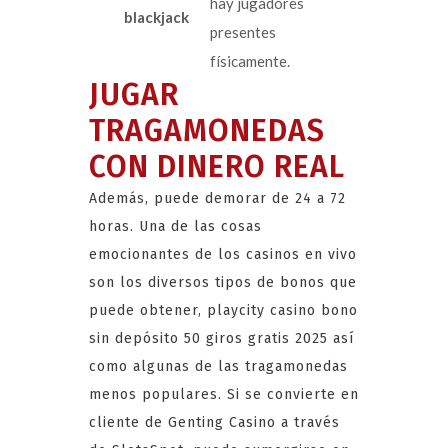
hay jugadores
blackjack
presentes
físicamente.
JUGAR
TRAGAMONEDAS
CON DINERO REAL
Además, puede demorar de 24 a 72
horas. Una de las cosas
emocionantes de los casinos en vivo
son los diversos tipos de bonos que
puede obtener, playcity casino bono
sin depósito 50 giros gratis 2025 así
como algunas de las tragamonedas
menos populares. Si se convierte en
cliente de Genting Casino a través