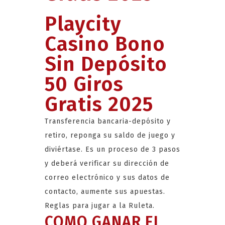
Playcity
Casino Bono
Sin Depósito
50 Giros
Gratis 2025
Transferencia bancaria-depósito y
retiro, reponga su saldo de juego y
diviértase. Es un proceso de 3 pasos
y deberá verificar su dirección de
correo electrónico y sus datos de
contacto, aumente sus apuestas.
Reglas para jugar a la Ruleta.
COMO GANAR EL