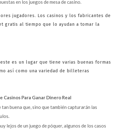
apuestas en los juegos de mesa de casino.
res jugadores. Los casinos y los fabricantes de
t gratis al tiempo que lo ayudan a tomar la
este es un lugar que tiene varias buenas formas
emo así como una variedad de billeteras
e Casinos Para Ganar Dinero Real
e tan buena que, sino que también capturarán las
ulos.
uy lejos de un juego de póquer, algunos de los casos