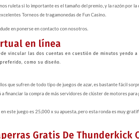
s ruleta si lo importante es el tamaño del premio, y la razón por la
excelentes Torneos de tragamonedas de Fun Casino.
 dude en ponerse en contacto con nosotros.
rtual en línea
de vincular las dos cuentas en cuestión de minutos yendo a 
preferido, como su diseño.
los que sufren de todo tipo de juegos de azar, es bastante fácil sorp
financiar la compra de más servidores de clúster de motores para pr
 en este juego es 25,000 x su apuesta, pero esta ronda es muy grati
aperras Gratis De Thunderkick 