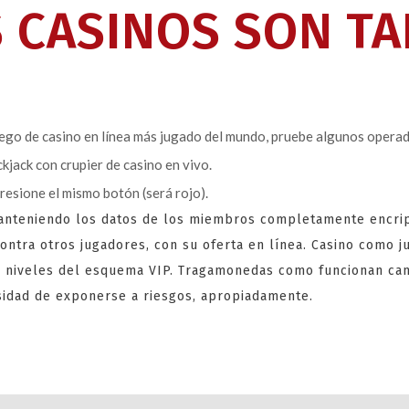
 CASINOS SON T
 juego de casino en línea más jugado del mundo, pruebe algunos opera
kjack con crupier de casino en vivo.
resione el mismo botón (será rojo).
manteniendo los datos de los miembros completamente encrip
ntra otros jugadores, con su oferta en línea. Casino como j
ete niveles del esquema VIP. Tragamonedas como funcionan cam
sidad de exponerse a riesgos, apropiadamente.