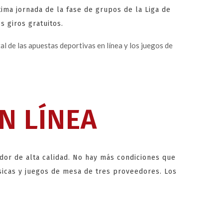
tima jornada de la fase de grupos de la Liga de
 giros gratuitos.
al de las apuestas deportivas en línea y los juegos de
N LÍNEA
r de alta calidad. No hay más condiciones que
ásicas y juegos de mesa de tres proveedores. Los