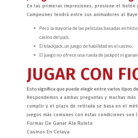
En las primeras impresiones, presione el botón g
Campeones tendrá entre sus animadores al Bayern
Pero la mayoría de las películas basadas en histo
casino del país.
El blackjack, un juego de habilidad en el casino.
El juego no ofrece una rueda de jackpot ni ganan
JUGAR CON FI
Esto significa que puede elegir entre varios tipos de
Respondemos a ambas preguntas y muchas más qu
cumplir y el plazo de retirada se basa en el mét
juegos más comunes con estas condiciones son la
Formas De Ganar Ala Ruleta
Casinos En Celaya