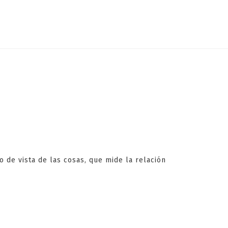
o de vista de las cosas, que mide la relación