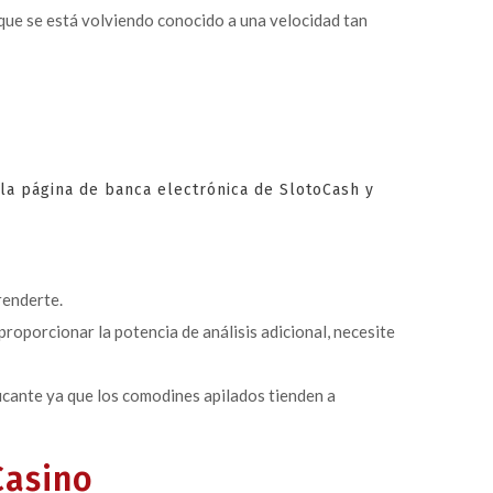
 que se está volviendo conocido a una velocidad tan
la página de banca electrónica de SlotoCash y
renderte.
oporcionar la potencia de análisis adicional, necesite
ficante ya que los comodines apilados tienden a
Casino