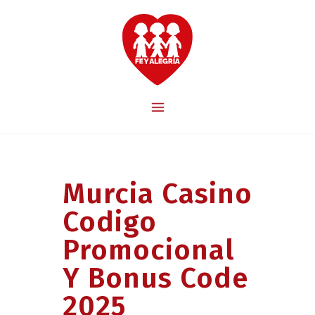
Murcia Casino
Codigo
Promocional
Y Bonus Code
2025