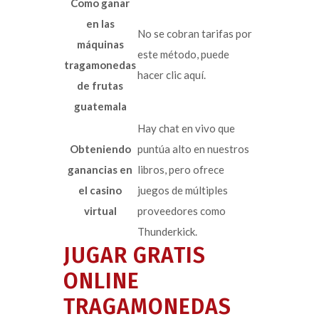
Como ganar
en las
No se cobran tarifas por
máquinas
este método, puede
tragamonedas
hacer clic aquí.
de frutas
guatemala
Hay chat en vivo que
Obteniendo
puntúa alto en nuestros
ganancias en
libros, pero ofrece
el casino
juegos de múltiples
virtual
proveedores como
Thunderkick.
JUGAR GRATIS
ONLINE
TRAGAMONEDAS