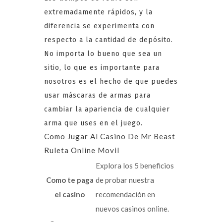
extremadamente rápidos, y la
diferencia se experimenta con
respecto a la cantidad de depósito.
No importa lo bueno que sea un
sitio, lo que es importante para
nosotros es el hecho de que puedes
usar máscaras de armas para
cambiar la apariencia de cualquier
arma que uses en el juego.
Como Jugar Al Casino De Mr Beast
Ruleta Online Movil
Explora los 5 beneficios
Como te paga
de probar nuestra
el casino
recomendación en
nuevos casinos online.