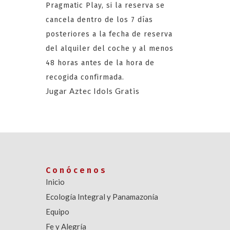
Pragmatic Play, si la reserva se
cancela dentro de los 7 días
posteriores a la fecha de reserva
del alquiler del coche y al menos
48 horas antes de la hora de
recogida confirmada.
Jugar Aztec Idols Gratis
Conócenos
Inicio
Ecología Integral y Panamazonía
Equipo
Fe y Alegría