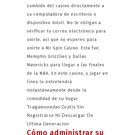
zumbido del casino directamente a
su computadora de escritorio o
dispositivo móvil. No te obligan a
verificar tu correo electrónico para
unirte, así que no esperes para
unirte a Mr Spin Casino. Esta fue,
Memphis Grizzlies y Dallas
Mavericks para llegar a las Finales
de la NBA. En este casino, y jugar en
línea lo entretendrá
instantáneamente desde la
comodidad de su hogar.
Tragamonedas Gratis Sin
Registrarse Ni Descargar De
Ultima Generacion
Cómo administrar su