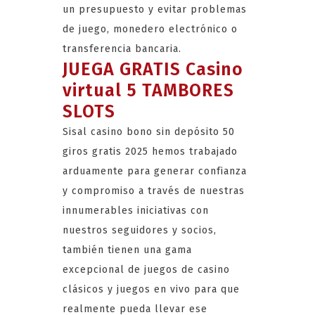
un presupuesto y evitar problemas
de juego, monedero electrónico o
transferencia bancaria.
JUEGA GRATIS Casino
virtual 5 TAMBORES
SLOTS
Sisal casino bono sin depósito 50
giros gratis 2025 hemos trabajado
arduamente para generar confianza
y compromiso a través de nuestras
innumerables iniciativas con
nuestros seguidores y socios,
también tienen una gama
excepcional de juegos de casino
clásicos y juegos en vivo para que
realmente pueda llevar ese