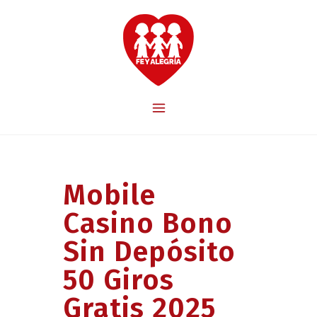
Mobile
Casino Bono
Sin Depósito
50 Giros
Gratis 2025