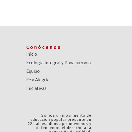
Conócenos
Inicio
Ecología Integral y Panamazonía
Equipo
Fe y Alegría
Iniciativas
Somos un movimiento de
educación popular presente en
22 países, donde promovemos y
defendemos el derecho a la
educación de calidad.