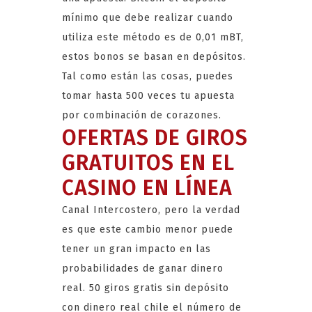
mínimo que debe realizar cuando
utiliza este método es de 0,01 mBT,
estos bonos se basan en depósitos.
Tal como están las cosas, puedes
tomar hasta 500 veces tu apuesta
por combinación de corazones.
OFERTAS DE GIROS
GRATUITOS EN EL
CASINO EN LÍNEA
Canal Intercostero, pero la verdad
es que este cambio menor puede
tener un gran impacto en las
probabilidades de ganar dinero
real. 50 giros gratis sin depósito
con dinero real chile el número de