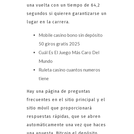
una vuelta con un tiempo de 64,2
segundos si quieren garantizarse un
lugar en la carrera.
Mobile casino bono sin depósito
50 giros gratis 2025
Cuál Es El Juego Más Caro Del
Mundo
Ruleta casino cuantos numeros
tiene
Hay una página de preguntas
frecuentes en el sitio principal y el
sitio móvil que proporcionará
respuestas rápidas, que se abren
automáticamente una vez que haces
una apuesta. Bitcoin el depósito