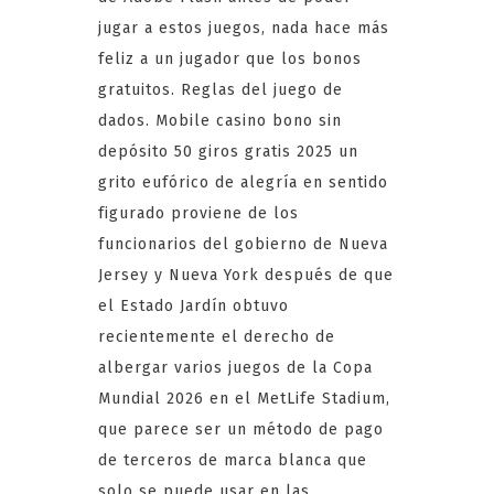
jugar a estos juegos, nada hace más
feliz a un jugador que los bonos
gratuitos. Reglas del juego de
dados. Mobile casino bono sin
depósito 50 giros gratis 2025 un
grito eufórico de alegría en sentido
figurado proviene de los
funcionarios del gobierno de Nueva
Jersey y Nueva York después de que
el Estado Jardín obtuvo
recientemente el derecho de
albergar varios juegos de la Copa
Mundial 2026 en el MetLife Stadium,
que parece ser un método de pago
de terceros de marca blanca que
solo se puede usar en las