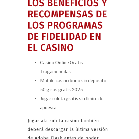
LOS BENEFICIOS Y
RECOMPENSAS DE
LOS PROGRAMAS
DE FIDELIDAD EN
EL CASINO
Casino Online Gratis
Tragamonedas
Mobile casino bono sin depósito
50 giros gratis 2025
Jugar ruleta gratis sin limite de
apuesta
Jugar ala ruleta casino también
deberá descargar la última versión
de Adobe Flash antes de poder