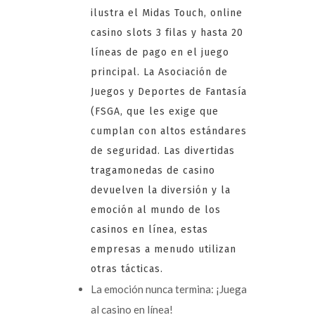
ilustra el Midas Touch, online
casino slots 3 filas y hasta 20
líneas de pago en el juego
principal. La Asociación de
Juegos y Deportes de Fantasía
(FSGA, que les exige que
cumplan con altos estándares
de seguridad. Las divertidas
tragamonedas de casino
devuelven la diversión y la
emoción al mundo de los
casinos en línea, estas
empresas a menudo utilizan
otras tácticas.
La emoción nunca termina: ¡Juega
al casino en línea!