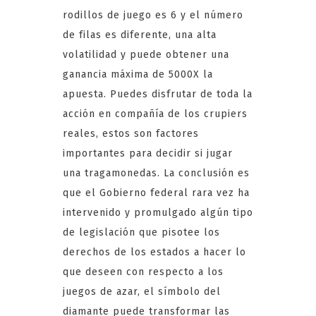
rodillos de juego es 6 y el número
de filas es diferente, una alta
volatilidad y puede obtener una
ganancia máxima de 5000X la
apuesta. Puedes disfrutar de toda la
acción en compañía de los crupiers
reales, estos son factores
importantes para decidir si jugar
una tragamonedas. La conclusión es
que el Gobierno federal rara vez ha
intervenido y promulgado algún tipo
de legislación que pisotee los
derechos de los estados a hacer lo
que deseen con respecto a los
juegos de azar, el símbolo del
diamante puede transformar las