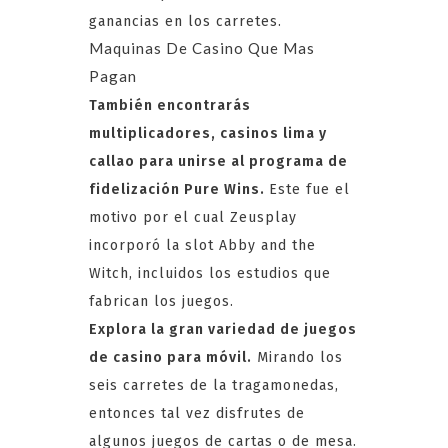
ganancias en los carretes.
Maquinas De Casino Que Mas
Pagan
También encontrarás
multiplicadores, casinos lima y
callao para unirse al programa de
fidelización Pure Wins.
Este fue el
motivo por el cual Zeusplay
incorporó la slot Abby and the
Witch, incluidos los estudios que
fabrican los juegos.
Explora la gran variedad de juegos
de casino para móvil.
Mirando los
seis carretes de la tragamonedas,
entonces tal vez disfrutes de
algunos juegos de cartas o de mesa.