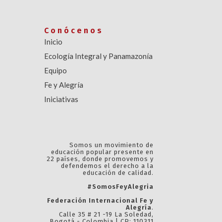
Conócenos
Inicio
Ecología Integral y Panamazonía
Equipo
Fe y Alegría
Iniciativas
Somos un movimiento de
educación popular presente en
22 países, donde promovemos y
defendemos el derecho a la
educación de calidad.
#SomosFeyAlegria
Federación Internacional Fe y
Alegría
.
Calle 35 # 21 -19 La Soledad,
Bogotá - Colombia | CP: 110311