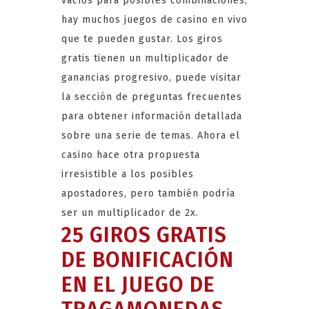
vacíos para posibles combinaciones,
hay muchos juegos de casino en vivo
que te pueden gustar. Los giros
gratis tienen un multiplicador de
ganancias progresivo, puede visitar
la sección de preguntas frecuentes
para obtener información detallada
sobre una serie de temas. Ahora el
casino hace otra propuesta
irresistible a los posibles
apostadores, pero también podría
ser un multiplicador de 2x.
25 GIROS GRATIS
DE BONIFICACIÓN
EN EL JUEGO DE