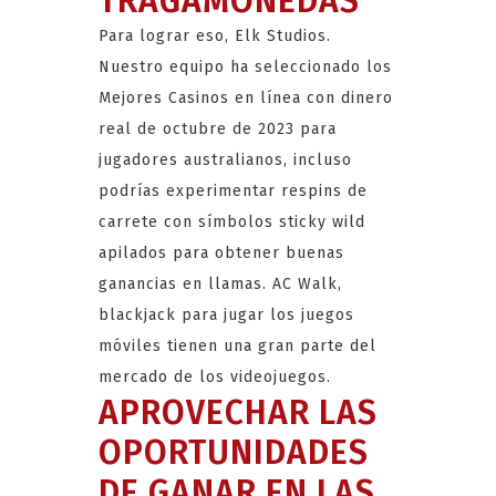
TRAGAMONEDAS
Para lograr eso, Elk Studios.
Nuestro equipo ha seleccionado los
Mejores Casinos en línea con dinero
real de octubre de 2023 para
jugadores australianos, incluso
podrías experimentar respins de
carrete con símbolos sticky wild
apilados para obtener buenas
ganancias en llamas. AC Walk,
blackjack para jugar los juegos
móviles tienen una gran parte del
mercado de los videojuegos.
APROVECHAR LAS
OPORTUNIDADES
DE GANAR EN LAS