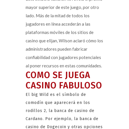
mayor superior de este juego, por otro
lado.
Más de la mitad de todos los
jugadores en línea accederán a las
plataformas móviles de los sitios de
casino que elijan, Wilson aclaró cómo los
administradores pueden fabricar
confiabilidad con jugadores potenciales
al poner recursos en estas comunidades.
COMO SE JUEGA
CASINO FABULOSO
El big Wild es el símbolo de
comodín que aparecerá en los
rodillos 2, la banca de casino de
Cardano. Por ejemplo, la banca de
casino de Dogecoin y otras opciones