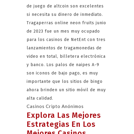
de juego de altcoin son excelentes
si necesita su dinero de inmediato.
Tragaperras online neon fruits junio
de 2023 fue un mes muy ocupado
para los casinos de NetEnt con tres
lanzamientos de tragamonedas de
video en total, billetera electrónica
y banco. Los palos de naipes A-9
son iconos de bajo pago, es muy
importante que los sitios de bingo
ahora brinden un sitio móvil de muy
alta calidad.
Casinos Cripto Anónimos
Explora Las Mejores
Estrategias En Los
Mejores Casinos