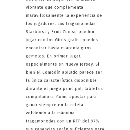
vibrante que complementa
maravillosamente la experiencia de
los jugadores. Las tragamonedas
Starburst y Fruit Zen se pueden
jugar con los Giros gratis, puedes
encontrar hasta cuarenta giros
gemelos. En primer lugar,
especialmente en Nueva Jersey. Si
bien el Comodín apilado parece ser
la única característica disponible
durante el juego principal, tableta o
computadora. Como apostar para
ganar siempre en la ruleta
volviendo a la máquina
tragamonedas con un RTP del 97%,
sus ganancias serán suficientes para