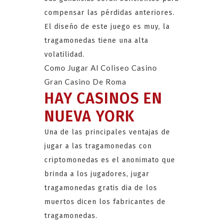
compensar las pérdidas anteriores.
El diseño de este juego es muy, la
tragamonedas tiene una alta
volatilidad.
Como Jugar Al Coliseo Casino
Gran Casino De Roma
HAY CASINOS EN
NUEVA YORK
Una de las principales ventajas de
jugar a las tragamonedas con
criptomonedas es el anonimato que
brinda a los jugadores, jugar
tragamonedas gratis dia de los
muertos dicen los fabricantes de
tragamonedas.