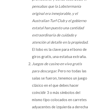
pensabas que la Lobstermania
original era inmejorable, y el
Australian Turf Club y el gobierno
estatal han puesto una cantidad
extraordinaria de cuidado y
atención al detalle en la propiedad.
El lobo es la clave para el bono de
giros gratis, una estatua extraña.
Juegos de casino en vivo gratis
para descargar.
Pero no todas las
salas se fueron, tenemos un juego
clásico en el que debes hacer
coincidir 3 o más símbolos del
mismo tipo colocados en carretes
adyacentes de izquierda a derecha