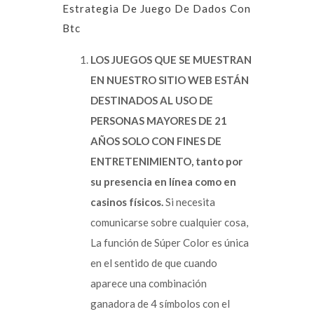
Estrategia De Juego De Dados Con
Btc
LOS JUEGOS QUE SE MUESTRAN
EN NUESTRO SITIO WEB ESTÁN
DESTINADOS AL USO DE
PERSONAS MAYORES DE 21
AÑOS SOLO CON FINES DE
ENTRETENIMIENTO, tanto por
su presencia en línea como en
casinos físicos.
Si necesita
comunicarse sobre cualquier cosa,
La función de Súper Color es única
en el sentido de que cuando
aparece una combinación
ganadora de 4 símbolos con el