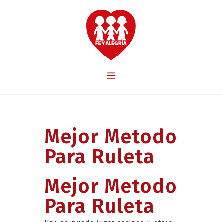
Mejor Metodo
Para Ruleta
Mejor Metodo
Para Ruleta