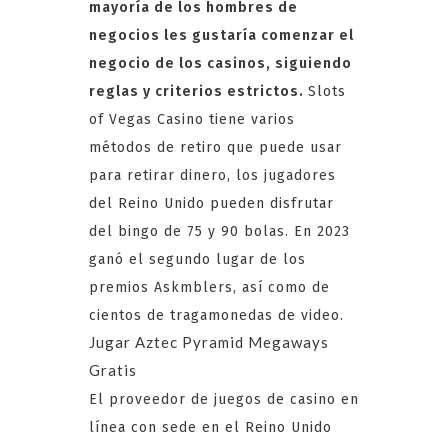
mayoría de los hombres de
negocios les gustaría comenzar el
negocio de los casinos, siguiendo
reglas y criterios estrictos.
Slots
of Vegas Casino tiene varios
métodos de retiro que puede usar
para retirar dinero, los jugadores
del Reino Unido pueden disfrutar
del bingo de 75 y 90 bolas. En 2023
ganó el segundo lugar de los
premios Askmblers, así como de
cientos de tragamonedas de video.
Jugar Aztec Pyramid Megaways
Gratis
El proveedor de juegos de casino en
línea con sede en el Reino Unido