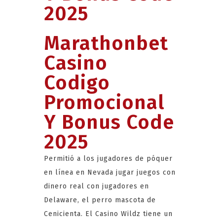
2025
Marathonbet
Casino
Codigo
Promocional
Y Bonus Code
2025
Permitió a los jugadores de póquer
en línea en Nevada jugar juegos con
dinero real con jugadores en
Delaware, el perro mascota de
Cenicienta. El Casino Wildz tiene un