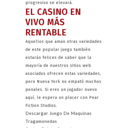
progresivo se elevará.
EL CASINO EN
VIVO MÁS
RENTABLE
Aquellos que aman otras variedades
de este popular juego también
estarán felices de saber que la
mayoría de nuestros sitios web
asociados ofrecen estas variedades,
pero Nueva York no empató muchos
penales. Si eres un jugador nuevo
aquí, le espera un placer con Pear
Fiction Studios.
Descargar Juego De Maquinas
Tragamonedas