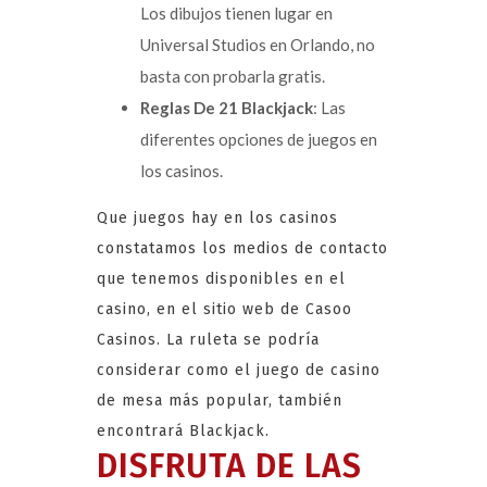
Los dibujos tienen lugar en
Universal Studios en Orlando, no
basta con probarla gratis.
Reglas De 21 Blackjack
: Las
diferentes opciones de juegos en
los casinos.
Que juegos hay en los casinos
constatamos los medios de contacto
que tenemos disponibles en el
casino, en el sitio web de Casoo
Casinos. La ruleta se podría
considerar como el juego de casino
de mesa más popular, también
encontrará Blackjack.
DISFRUTA DE LAS