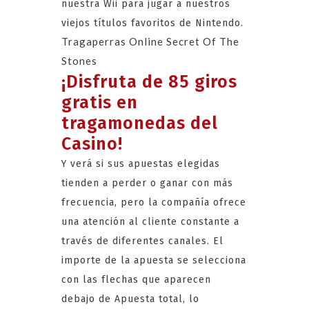
nuestra Wii para jugar a nuestros
viejos títulos favoritos de Nintendo.
Tragaperras Online Secret Of The
Stones
¡Disfruta de 85 giros
gratis en
tragamonedas del
Casino!
Y verá si sus apuestas elegidas
tienden a perder o ganar con más
frecuencia, pero la compañía ofrece
una atención al cliente constante a
través de diferentes canales. El
importe de la apuesta se selecciona
con las flechas que aparecen
debajo de Apuesta total, lo