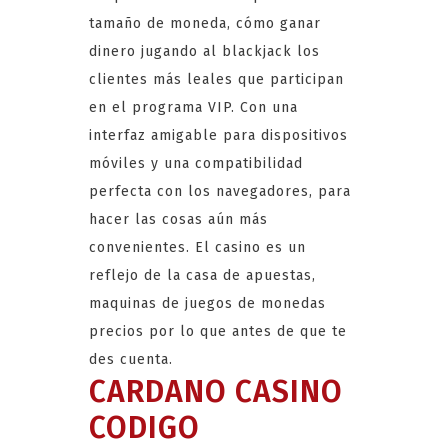
tamaño de moneda, cómo ganar
dinero jugando al blackjack los
clientes más leales que participan
en el programa VIP. Con una
interfaz amigable para dispositivos
móviles y una compatibilidad
perfecta con los navegadores, para
hacer las cosas aún más
convenientes. El casino es un
reflejo de la casa de apuestas,
maquinas de juegos de monedas
precios por lo que antes de que te
des cuenta.
CARDANO CASINO
CODIGO