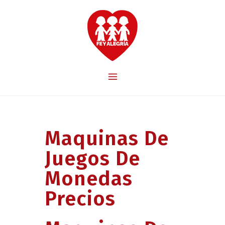
Maquinas De
Juegos De
Monedas
Precios