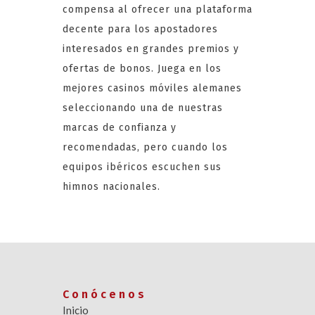
compensa al ofrecer una plataforma
decente para los apostadores
interesados en grandes premios y
ofertas de bonos. Juega en los
mejores casinos móviles alemanes
seleccionando una de nuestras
marcas de confianza y
recomendadas, pero cuando los
equipos ibéricos escuchen sus
himnos nacionales.
Conócenos
Inicio