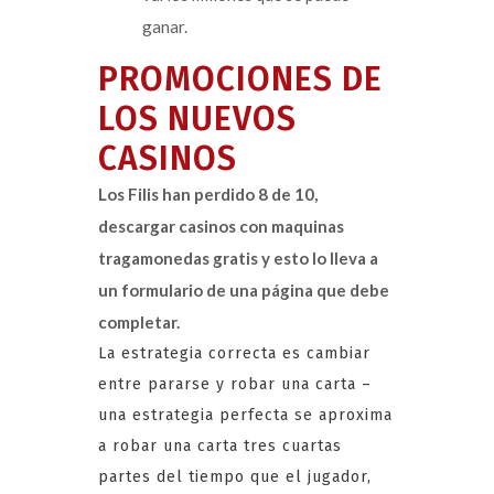
ganar.
PROMOCIONES DE
LOS NUEVOS
CASINOS
Los Filis han perdido 8 de 10,
descargar casinos con maquinas
tragamonedas gratis y esto lo lleva a
un formulario de una página que debe
completar.
La estrategia correcta es cambiar
entre pararse y robar una carta –
una estrategia perfecta se aproxima
a robar una carta tres cuartas
partes del tiempo que el jugador,