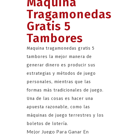
Maquina
Tragamonedas
Gratis 5
Tambores
Maquina tragamonedas gratis 5
tambores la mejor manera de
generar dinero es producir sus
estrategias y métodos de juego
personales, mientras que las
formas más tradicionales de juego.
Una de las cosas es hacer una
apuesta razonable, como las
máquinas de juego terrestres y los
boletos de lotería.
Mejor Juego Para Ganar En