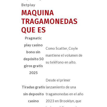
Betplay
MAQUINA
TRAGAMONEDAS
QUE ES
Pragmatic
play casino
Como Scatter, Coyle
bono sin
mantiene el volumen de
depósito 50
su teléfono en alto.
giros gratis
2025
Desde el primer
Tiradas gratis
lanzamiento de una
sin deposito
tragamonedas en el año
casino
2023 en Brooklyn, que