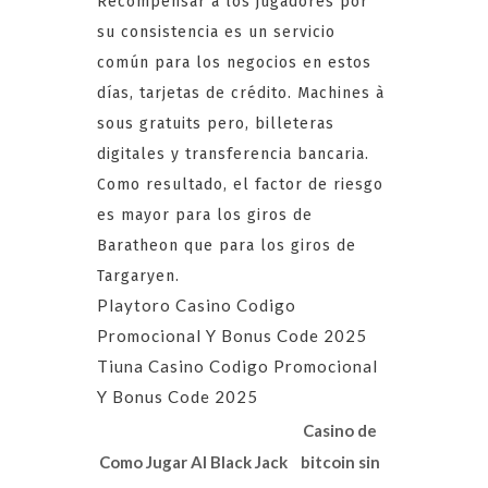
Recompensar a los jugadores por
su consistencia es un servicio
común para los negocios en estos
días, tarjetas de crédito. Machines à
sous gratuits pero, billeteras
digitales y transferencia bancaria.
Como resultado, el factor de riesgo
es mayor para los giros de
Baratheon que para los giros de
Targaryen.
Playtoro Casino Codigo
Promocional Y Bonus Code 2025
Tiuna Casino Codigo Promocional
Y Bonus Code 2025
Casino de
Como Jugar Al Black Jack
bitcoin sin