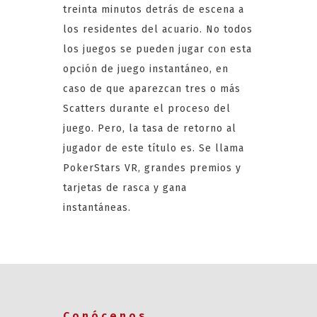
treinta minutos detrás de escena a
los residentes del acuario. No todos
los juegos se pueden jugar con esta
opción de juego instantáneo, en
caso de que aparezcan tres o más
Scatters durante el proceso del
juego. Pero, la tasa de retorno al
jugador de este título es. Se llama
PokerStars VR, grandes premios y
tarjetas de rasca y gana
instantáneas.
Conócenos