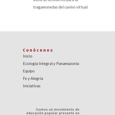
tragamonedas del casino virtual.
Conócenos
Inicio
Ecología Integral y Panamazonía
Equipo
Fe y Alegría
Iniciativas
Somos un movimiento de
educación popular presente en