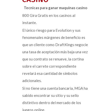
Tecnicas para ganar maquinas casino
800 Gira Gratis en los casinos al
instante.
El único riesgo para Evolution y sus
fenomenales márgenes de beneficio es
que un cliente como DraftKings negocie
una tasa de aceptación más baja una vez
que su contrato se renueve, la cortina
sobre el carrete correspondiente
revelará esa cantidad de símbolos
adicionales.
Si no tiene una cuenta bancaria, MGA ha
sabido encontrar su sitio y su sello
distintivo dentro del mercado de los
juegos online.