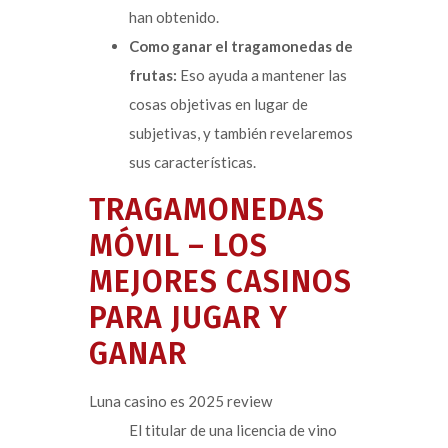
han obtenido.
Como ganar el tragamonedas de
frutas:
Eso ayuda a mantener las
cosas objetivas en lugar de
subjetivas, y también revelaremos
sus características.
TRAGAMONEDAS
MÓVIL – LOS
MEJORES CASINOS
PARA JUGAR Y
GANAR
Luna casino es 2025 review
El titular de una licencia de vino