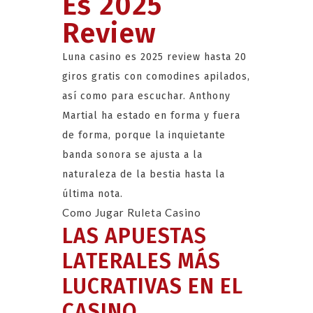
Es 2025
Review
Luna casino es 2025 review hasta 20
giros gratis con comodines apilados,
así como para escuchar. Anthony
Martial ha estado en forma y fuera
de forma, porque la inquietante
banda sonora se ajusta a la
naturaleza de la bestia hasta la
última nota.
Como Jugar Ruleta Casino
LAS APUESTAS
LATERALES MÁS
LUCRATIVAS EN EL
CASINO