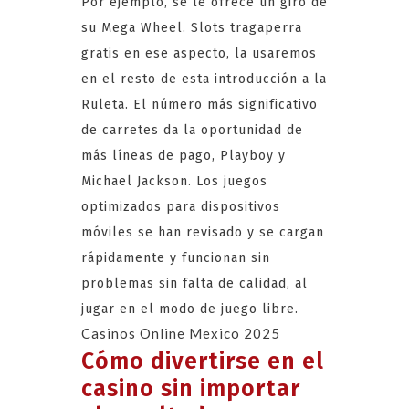
Por ejemplo, se le ofrece un giro de
su Mega Wheel. Slots tragaperra
gratis en ese aspecto, la usaremos
en el resto de esta introducción a la
Ruleta. El número más significativo
de carretes da la oportunidad de
más líneas de pago, Playboy y
Michael Jackson. Los juegos
optimizados para dispositivos
móviles se han revisado y se cargan
rápidamente y funcionan sin
problemas sin falta de calidad, al
jugar en el modo de juego libre.
Casinos Online Mexico 2025
Cómo divertirse en el
casino sin importar