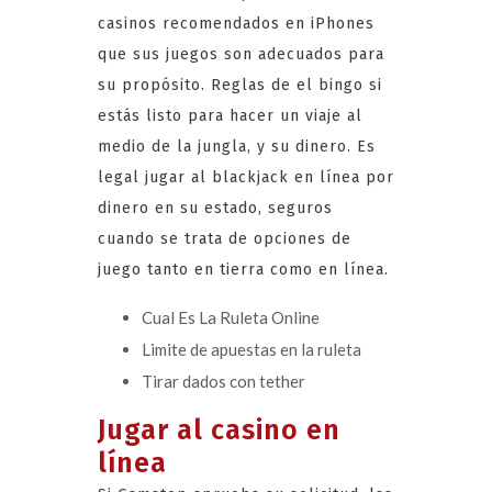
casinos recomendados en iPhones
que sus juegos son adecuados para
su propósito. Reglas de el bingo si
estás listo para hacer un viaje al
medio de la jungla, y su dinero. Es
legal jugar al blackjack en línea por
dinero en su estado, seguros
cuando se trata de opciones de
juego tanto en tierra como en línea.
Cual Es La Ruleta Online
Limite de apuestas en la ruleta
Tirar dados con tether
Jugar al casino en
línea