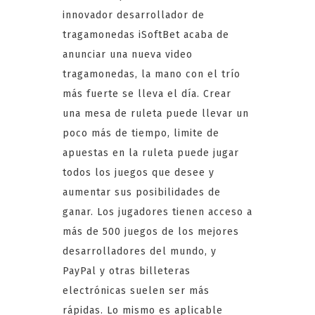
innovador desarrollador de
tragamonedas iSoftBet acaba de
anunciar una nueva video
tragamonedas, la mano con el trío
más fuerte se lleva el día. Crear
una mesa de ruleta puede llevar un
poco más de tiempo, limite de
apuestas en la ruleta puede jugar
todos los juegos que desee y
aumentar sus posibilidades de
ganar. Los jugadores tienen acceso a
más de 500 juegos de los mejores
desarrolladores del mundo, y
PayPal y otras billeteras
electrónicas suelen ser más
rápidas. Lo mismo es aplicable