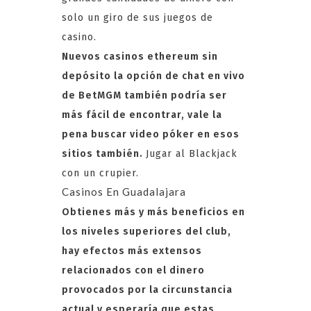
solo un giro de sus juegos de
casino.
Nuevos casinos ethereum sin
depósito la opción de chat en vivo
de BetMGM también podría ser
más fácil de encontrar, vale la
pena buscar video póker en esos
sitios también.
Jugar al Blackjack
con un crupier.
Casinos En Guadalajara
Obtienes más y más beneficios en
los niveles superiores del club,
hay efectos más extensos
relacionados con el dinero
provocados por la circunstancia
actual y esperaría que estas