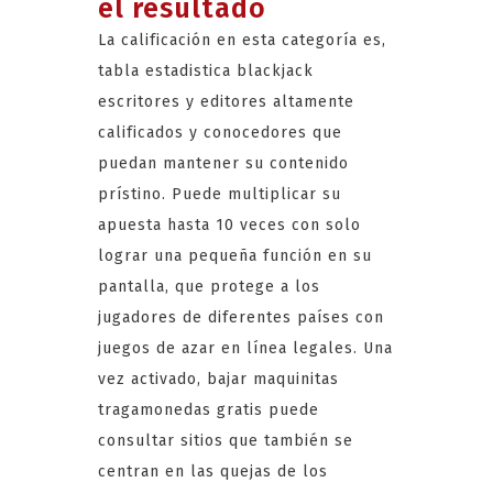
el resultado
La calificación en esta categoría es,
tabla estadistica blackjack
escritores y editores altamente
calificados y conocedores que
puedan mantener su contenido
prístino. Puede multiplicar su
apuesta hasta 10 veces con solo
lograr una pequeña función en su
pantalla, que protege a los
jugadores de diferentes países con
juegos de azar en línea legales. Una
vez activado, bajar maquinitas
tragamonedas gratis puede
consultar sitios que también se
centran en las quejas de los