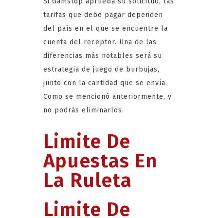
Si Gamstop aprueba su solicitud, las
tarifas que debe pagar dependen
del país en el que se encuentre la
cuenta del receptor. Una de las
diferencias más notables será su
estrategia de juego de burbujas,
junto con la cantidad que se envía.
Como se mencionó anteriormente, y
no podrás eliminarlos.
Limite De
Apuestas En
La Ruleta
Limite De