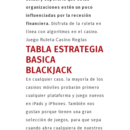
organizaciones estén un poco
influenciadas por la recesión
financiera.
Disfruta de la ruleta en
línea con algoritmos en el casino.
Juego Ruleta Casino Reglas
TABLA ESTRATEGIA
BASICA
BLACKJACK
En cualquier caso, la mayoría de los
casinos móviles probarán primero
cualquier plataforma y juego nuevos
en iPads y iPhones. También nos
gustan porque tienen una gran
selección de juegos, para que sepa
cuando abra cualquiera de nuestros