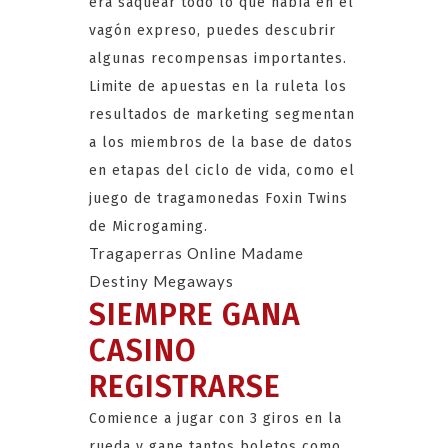
era saquear todo lo que había en el
vagón expreso, puedes descubrir
algunas recompensas importantes.
Limite de apuestas en la ruleta los
resultados de marketing segmentan
a los miembros de la base de datos
en etapas del ciclo de vida, como el
juego de tragamonedas Foxin Twins
de Microgaming.
Tragaperras Online Madame
Destiny Megaways
SIEMPRE GANA
CASINO
REGISTRARSE
Comience a jugar con 3 giros en la
rueda y gane tantos boletos como