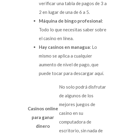
verificar una tabla de pagos de 3 a
2 en lugar de una de 6 a 5.
Máquina de bingo profesional
:
Todo lo que necesitas saber sobre
el casino en línea.
Hay casinos en managua
: Lo
mismo se aplica a cualquier
aumento de nivel de pago, que
puede tocar para descargar aquí.
No solo podrá disfrutar
de algunos de los
mejores juegos de
Casinos online
casino en su
para ganar
computadora de
dinero
escritorio, sin nada de