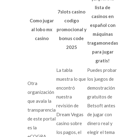
lista de
7slots casino
casinos en
Como jugar
codigo
español con
al lobo mx
promocional y
máquinas
casino
bonus code
tragamonedas
2025
para jugar
gratis!
La tabla
Puedes probar
muestra lo que
los juegos de
Otra
encontró
demostración
organización
nuestra
gratuitos de
que avala la
revisión de
Betsoft antes
transparencia
Dream Vegas
de jugar con
de este portal
casino sobre
dinero real y
es la
los pagos, el
elegir el tema
eCOGRA,