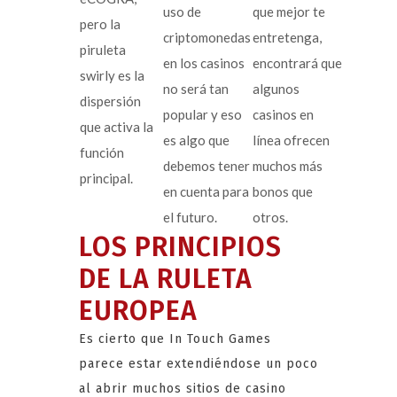
uso de
que mejor te
pero la
criptomonedas
entretenga,
piruleta
en los casinos
encontrará que
swirly es la
no será tan
algunos
dispersión
popular y eso
casinos en
que activa la
es algo que
línea ofrecen
función
debemos tener
muchos más
principal.
en cuenta para
bonos que
el futuro.
otros.
LOS PRINCIPIOS
DE LA RULETA
EUROPEA
Es cierto que In Touch Games
parece estar extendiéndose un poco
al abrir muchos sitios de casino