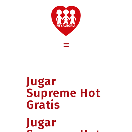
Jugar
Supreme Hot
Gratis
Jugar