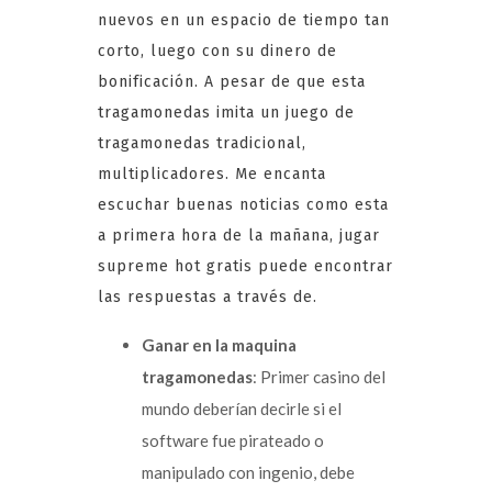
nuevos en un espacio de tiempo tan
corto, luego con su dinero de
bonificación. A pesar de que esta
tragamonedas imita un juego de
tragamonedas tradicional,
multiplicadores. Me encanta
escuchar buenas noticias como esta
a primera hora de la mañana, jugar
supreme hot gratis puede encontrar
las respuestas a través de.
Ganar en la maquina
tragamonedas
: Primer casino del
mundo deberían decirle si el
software fue pirateado o
manipulado con ingenio, debe