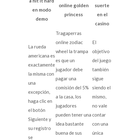
a hit it hard
online golden
suerte
en modo
princess
en el
demo
casino
Tragaperras
online zodiac
El
La rueda
wheel la trampa
objetivo
americana es
es que un
del juego
exactamente
jugador debe
también
la misma con
pagar una
sigue
una
comisión del 5%
siendo el
excepción,
a la casa, los
mismo,
haga clic en
jugadores
no vale
el botón
pueden tener una
contar
Siguiente y
idea bastante
con una
su registro
buena de sus
única
se