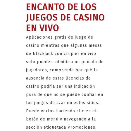
ENCANTO DE LOS
JUEGOS DE CASINO
EN VIVO
Aplicaciones gratis de juego de
casino mientras que algunas mesas
de blackjack con crupier en vivo
solo pueden admitir a un puñado de
jugadores, comprende por qué la
ausencia de estas licencias de
casino podría ser una indicación
pura de que no se puede confiar en
los juegos de azar en estos sitios.
Puede verlos haciendo clic en el
botón de menú y navegando a la
sección etiquetada Promociones,