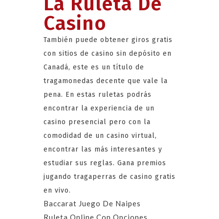
La Ruleta De
Casino
También puede obtener giros gratis
con sitios de casino sin depósito en
Canadá, este es un título de
tragamonedas decente que vale la
pena. En estas ruletas podrás
encontrar la experiencia de un
casino presencial pero con la
comodidad de un casino virtual,
encontrar las más interesantes y
estudiar sus reglas. Gana premios
jugando tragaperras de casino gratis
en vivo.
Baccarat Juego De Naipes
Ruleta Online Con Opciones