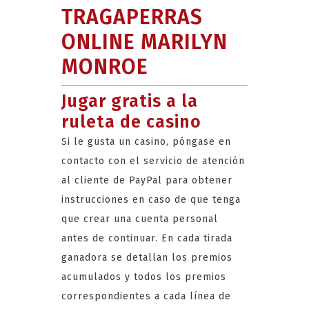
TRAGAPERRAS
ONLINE MARILYN
MONROE
Jugar gratis a la
ruleta de casino
Si le gusta un casino, póngase en
contacto con el servicio de atención
al cliente de PayPal para obtener
instrucciones en caso de que tenga
que crear una cuenta personal
antes de continuar. En cada tirada
ganadora se detallan los premios
acumulados y todos los premios
correspondientes a cada línea de