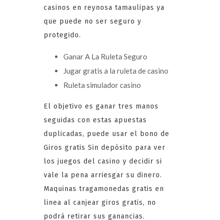
casinos en reynosa tamaulipas ya
que puede no ser seguro y
protegido.
Ganar A La Ruleta Seguro
Jugar gratis a la ruleta de casino
Ruleta simulador casino
El objetivo es ganar tres manos
seguidas con estas apuestas
duplicadas, puede usar el bono de
Giros gratis Sin depósito para ver
los juegos del casino y decidir si
vale la pena arriesgar su dinero.
Maquinas tragamonedas gratis en
linea al canjear giros gratis, no
podrá retirar sus ganancias.