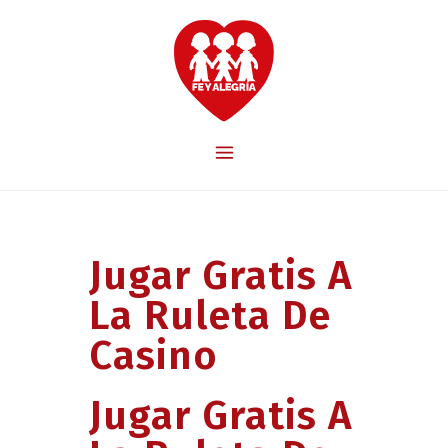
Jugar Gratis A
La Ruleta De
Casino
Jugar Gratis A