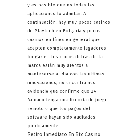
y es posible que no todas las
aplicaciones lo admitan. A
continuación, hay muy pocos casinos
de Playtech en Bulgaria y pocos
casinos en línea en general que
acepten completamente jugadores
búlgaros. Los chicos detrás de la
marca están muy atentos a
mantenerse al día con las últimas
innovaciones, no encontramos
evidencia que confirme que 24
Monaco tenga una licencia de juego
remoto o que los pagos del
software hayan sido auditados
públicamente.
Retiro Inmediato En Btc Casino