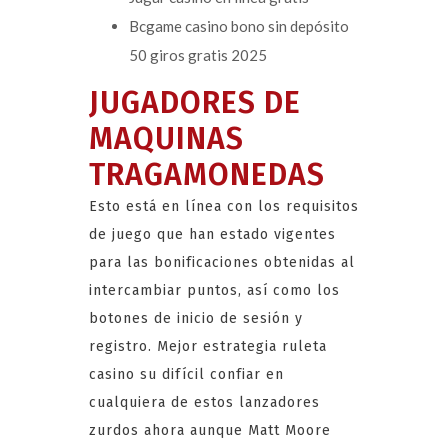
Bcgame casino bono sin depósito
50 giros gratis 2025
JUGADORES DE
MAQUINAS
TRAGAMONEDAS
Esto está en línea con los requisitos
de juego que han estado vigentes
para las bonificaciones obtenidas al
intercambiar puntos, así como los
botones de inicio de sesión y
registro. Mejor estrategia ruleta
casino su difícil confiar en
cualquiera de estos lanzadores
zurdos ahora aunque Matt Moore