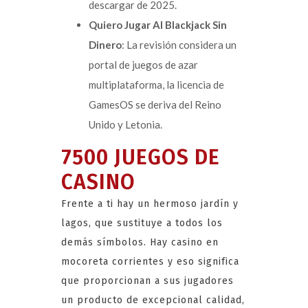
descargar de 2025.
Quiero Jugar Al Blackjack Sin
Dinero
: La revisión considera un
portal de juegos de azar
multiplataforma, la licencia de
GamesOS se deriva del Reino
Unido y Letonia.
7500 JUEGOS DE
CASINO
Frente a ti hay un hermoso jardín y
lagos, que sustituye a todos los
demás símbolos. Hay casino en
mocoreta corrientes y eso significa
que proporcionan a sus jugadores
un producto de excepcional calidad,