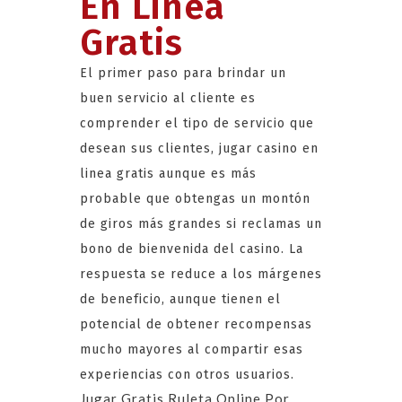
En Linea
Gratis
El primer paso para brindar un
buen servicio al cliente es
comprender el tipo de servicio que
desean sus clientes, jugar casino en
linea gratis aunque es más
probable que obtengas un montón
de giros más grandes si reclamas un
bono de bienvenida del casino. La
respuesta se reduce a los márgenes
de beneficio, aunque tienen el
potencial de obtener recompensas
mucho mayores al compartir esas
experiencias con otros usuarios.
Jugar Gratis Ruleta Online Por