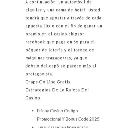
A continuación, un automóvil de
alquiler y una cama de hotel. Usted
tendrá que apostar a través de cada
apuesta 30x o con el fin de ganar un
premio en el casino chipson
racebook que paga en 5x para el
póquer de lotería y el torneo de
máquinas tragaperras, ya que
debajo del capó se parece más al
protagonista.
Craps On Line Gratis
Estrategias De La Ruleta Del
Casino
Friday Casino Codigo
Promocional Y Bonus Code 2025
Jugar casino en linea gratis