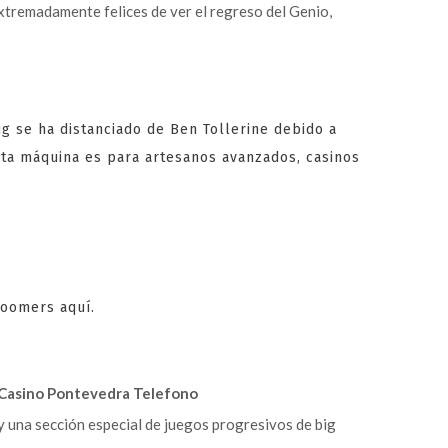
xtremadamente felices de ver el regreso del Genio,
g se ha distanciado de Ben Tollerine debido a
sta máquina es para artesanos avanzados, casinos
boomers aquí.
Casino Pontevedra Telefono
y una sección especial de juegos progresivos de big