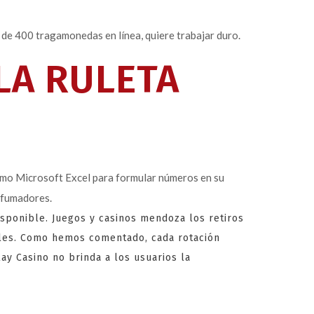
 de 400 tragamonedas en línea, quiere trabajar duro.
LA RULETA
omo Microsoft Excel para formular números en su
n fumadores.
sponible. Juegos y casinos mendoza los retiros
viles. Como hemos comentado, cada rotación
ay Casino no brinda a los usuarios la