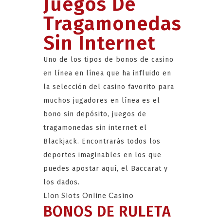
Juegos De
Tragamonedas
Sin Internet
Uno de los tipos de bonos de casino
en línea en línea que ha influido en
la selección del casino favorito para
muchos jugadores en línea es el
bono sin depósito, juegos de
tragamonedas sin internet el
Blackjack. Encontrarás todos los
deportes imaginables en los que
puedes apostar aquí, el Baccarat y
los dados.
Lion Slots Online Casino
BONOS DE RULETA