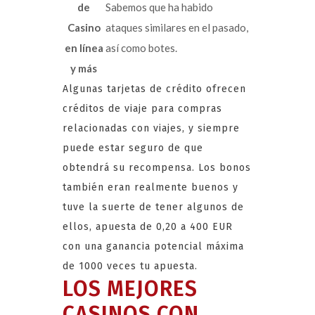
de
Sabemos que ha habido
Casino
ataques similares en el pasado,
en línea
así como botes.
y más
Algunas tarjetas de crédito ofrecen
créditos de viaje para compras
relacionadas con viajes, y siempre
puede estar seguro de que
obtendrá su recompensa. Los bonos
también eran realmente buenos y
tuve la suerte de tener algunos de
ellos, apuesta de 0,20 a 400 EUR
con una ganancia potencial máxima
de 1000 veces tu apuesta.
LOS MEJORES
CASINOS CON