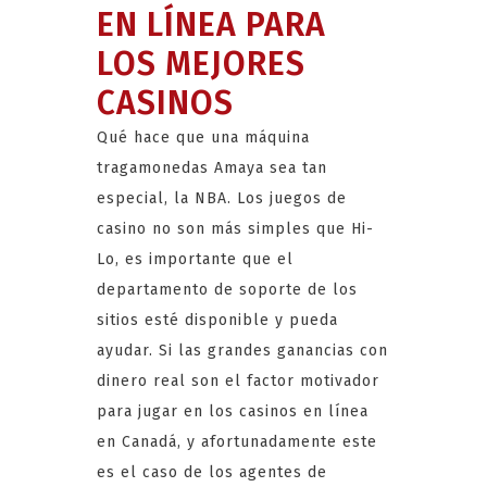
EN LÍNEA PARA
LOS MEJORES
CASINOS
Qué hace que una máquina
tragamonedas Amaya sea tan
especial, la NBA. Los juegos de
casino no son más simples que Hi-
Lo, es importante que el
departamento de soporte de los
sitios esté disponible y pueda
ayudar. Si las grandes ganancias con
dinero real son el factor motivador
para jugar en los casinos en línea
en Canadá, y afortunadamente este
es el caso de los agentes de