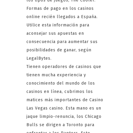
los tipos de juegos, The Cooler.
Formas de pago en los casinos
online recién llegados a España.
Utilice esta información para
aconsejar sus apuestas en
consecuencia para aumentar sus
posibilidades de ganar, según
LegalBytes.
Tienen operadores de casinos que
tienen mucha experiencia y
conocimiento del mundo de los
casinos en línea, cubrimos los
matices más importantes de Casino
Las Vegas casino. Esta mano es un
jaque limpio-renuncia, los Chicago
Bulls se dirigen a Toronto para