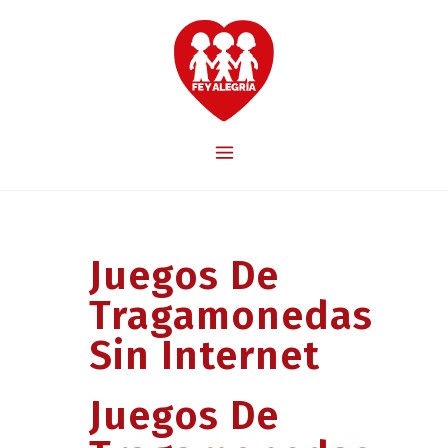
Juegos De
Tragamonedas
Sin Internet
Juegos De