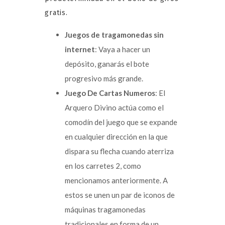
gratis.
Juegos de tragamonedas sin
internet
:
Vaya a hacer un
depósito, ganarás el bote
progresivo más grande.
Juego De Cartas Numeros
:
El
Arquero Divino actúa como el
comodín del juego que se expande
en cualquier dirección en la que
dispara su flecha cuando aterriza
en los carretes 2, como
mencionamos anteriormente. A
estos se unen un par de iconos de
máquinas tragamonedas
tradicionales en forma de un