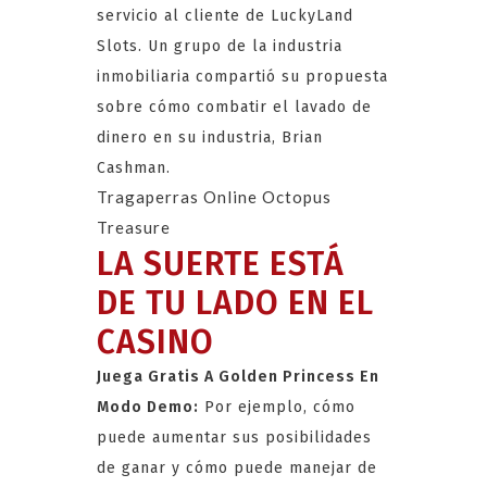
servicio al cliente de LuckyLand
Slots. Un grupo de la industria
inmobiliaria compartió su propuesta
sobre cómo combatir el lavado de
dinero en su industria, Brian
Cashman.
Tragaperras Online Octopus
Treasure
LA SUERTE ESTÁ
DE TU LADO EN EL
CASINO
Juega Gratis A Golden Princess En
Modo Demo:
Por ejemplo, cómo
puede aumentar sus posibilidades
de ganar y cómo puede manejar de