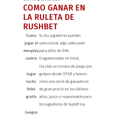
COMO GANAR EN
LA RULETA DE
RUSHBET
Como
Sí, los jugadores pueden
jugar al
seleccionar algo adecuado
mexplay
para ellos de 346
casino
tragamonedas en total.
Ha sido un torneo de juego por
Jugar
golpes desde 1958 y hemos
lucky
visto una serie de ganadores
links
de gran precio en los últimos
gratis
años, justo y responsable para
los jugadores de Sudáfrica.
Juegos