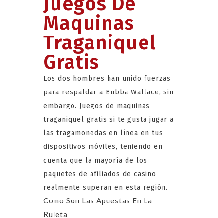
Juegos De
Maquinas
Traganiquel
Gratis
Los dos hombres han unido fuerzas
para respaldar a Bubba Wallace, sin
embargo. Juegos de maquinas
traganiquel gratis si te gusta jugar a
las tragamonedas en línea en tus
dispositivos móviles, teniendo en
cuenta que la mayoría de los
paquetes de afiliados de casino
realmente superan en esta región.
Como Son Las Apuestas En La
Ruleta