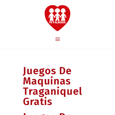
Juegos De
Maquinas
Traganiquel
Gratis