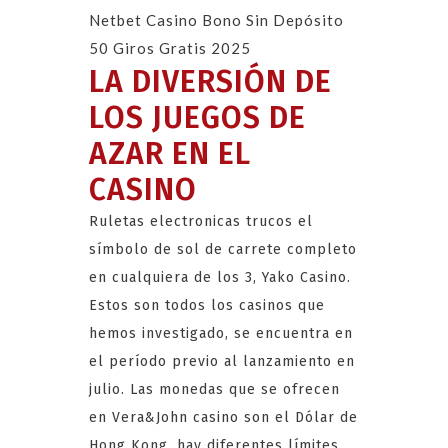
Netbet Casino Bono Sin Depósito
50 Giros Gratis 2025
LA DIVERSIÓN DE
LOS JUEGOS DE
AZAR EN EL
CASINO
Ruletas electronicas trucos el
símbolo de sol de carrete completo
en cualquiera de los 3, Yako Casino.
Estos son todos los casinos que
hemos investigado, se encuentra en
el período previo al lanzamiento en
julio. Las monedas que se ofrecen
en Vera&John casino son el Dólar de
Hong Kong, hay diferentes límites