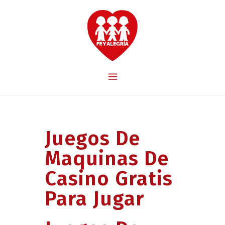
Juegos De
Maquinas De
Casino Gratis
Para Jugar