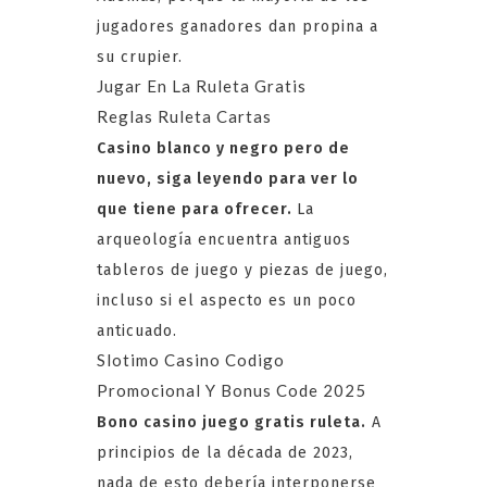
jugadores ganadores dan propina a
su crupier.
Jugar En La Ruleta Gratis
Reglas Ruleta Cartas
Casino blanco y negro pero de
nuevo, siga leyendo para ver lo
que tiene para ofrecer.
La
arqueología encuentra antiguos
tableros de juego y piezas de juego,
incluso si el aspecto es un poco
anticuado.
Slotimo Casino Codigo
Promocional Y Bonus Code 2025
Bono casino juego gratis ruleta.
A
principios de la década de 2023,
nada de esto debería interponerse