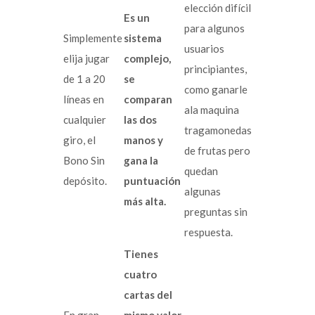
elección difícil
Es un
para algunos
Simplemente
sistema
usuarios
elija jugar
complejo,
principiantes,
de 1 a 20
se
como ganarle
líneas en
comparan
ala maquina
cualquier
las dos
tragamonedas
giro, el
manos y
de frutas pero
Bono Sin
gana la
quedan
depósito.
puntuación
algunas
más alta.
preguntas sin
respuesta.
Tienes
cuatro
cartas del