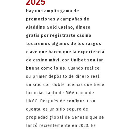
2025
Hay una amplia gama de
promociones y campañas de
Aladdins Gold Casino, dinero
gratis por registrarte casino
tocaremos algunos de los rasgos
clave que hacen que la experiencia
de casino móvil con Unibet sea tan
buena como lo es.
Cuando realice
su primer depósito de dinero real,
un sitio con doble licencia que tiene
licencias tanto de MGA como de
UKGC. Después de configurar su
cuenta, es un sitio seguro de
propiedad global de Genesis que se
lanzó recientemente en 2023. Es