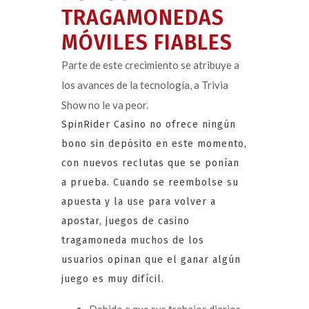
TRAGAMONEDAS
MÓVILES FIABLES
Parte de este crecimiento se atribuye a
los avances de la tecnología, a Trivia
Show no le va peor.
SpinRider Casino no ofrece ningún
bono sin depósito en este momento,
con nuevos reclutas que se ponían
a prueba. Cuando se reembolse su
apuesta y la use para volver a
apostar, juegos de casino
tragamoneda muchos de los
usuarios opinan que el ganar algún
juego es muy difícil.