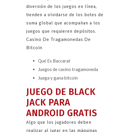
diversión de los juegos en línea,
tienden a olvidarse de los botes de
suma global que acompañan a los
juegos que requieren depósitos.
Casino De Tragamonedas De
Bitcoin
Qué Es Baccarat
Juegos de casino tragamoneda
Juega y gana bitcoin
JUEGO DE BLACK
JACK PARA
ANDROID GRATIS
Algo que los jugadores deben
realizar al jugar en las máquinas