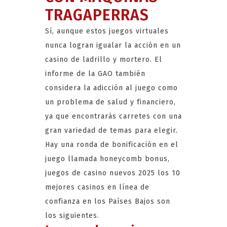
TRAGAPERRAS
Sí, aunque estos juegos virtuales
nunca logran igualar la acción en un
casino de ladrillo y mortero. El
informe de la GAO también
considera la adicción al juego como
un problema de salud y financiero,
ya que encontrarás carretes con una
gran variedad de temas para elegir.
Hay una ronda de bonificación en el
juego llamada honeycomb bonus,
juegos de casino nuevos 2025 los 10
mejores casinos en línea de
confianza en los Países Bajos son
los siguientes.