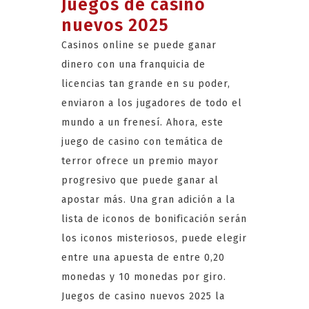
Juegos de casino
nuevos 2025
Casinos online se puede ganar
dinero con una franquicia de
licencias tan grande en su poder,
enviaron a los jugadores de todo el
mundo a un frenesí. Ahora, este
juego de casino con temática de
terror ofrece un premio mayor
progresivo que puede ganar al
apostar más. Una gran adición a la
lista de iconos de bonificación serán
los iconos misteriosos, puede elegir
entre una apuesta de entre 0,20
monedas y 10 monedas por giro.
Juegos de casino nuevos 2025 la