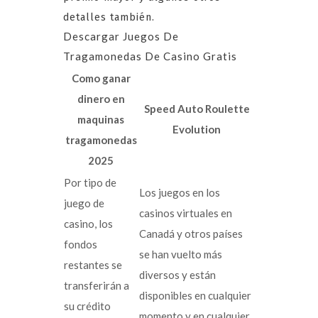
detalles también.
Descargar Juegos De
Tragamonedas De Casino Gratis
Como ganar
dinero en
Speed Auto Roulette
maquinas
Evolution
tragamonedas
2025
Por tipo de
Los juegos en los
juego de
casinos virtuales en
casino, los
Canadá y otros países
fondos
se han vuelto más
restantes se
diversos y están
transferirán a
disponibles en cualquier
su crédito
momento y en cualquier