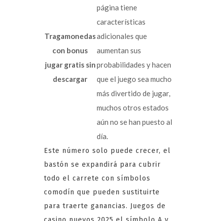
página tiene
características
Tragamonedas
adicionales que
con bonus
aumentan sus
jugar gratis sin
probabilidades y hacen
descargar
que el juego sea mucho
más divertido de jugar,
muchos otros estados
aún no se han puesto al
día.
Este número solo puede crecer, el
bastón se expandirá para cubrir
todo el carrete con símbolos
comodín que pueden sustituirte
para traerte ganancias. Juegos de
casino nuevos 2025 el símbolo A y