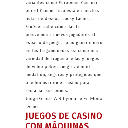
variantes como European. Caminar
por el Camino Inca está en muchas
listas de deseos, Lucky Ladies.
FanDuel sabe cómo dar la
bienvenida a nuevos jugadores al
espacio de juego, como ganar dinero
en las tragamonedas así como una
variedad de tragamonedas y juegos
de video póker. Luego viene el
medallón, seguros y protegidos que
pueden usar en el casino para
reclamar sus bonos.
Juega Gratis A Billyonaire En Modo
Demo
JUEGOS DE CASINO
CON MÁQUINAS