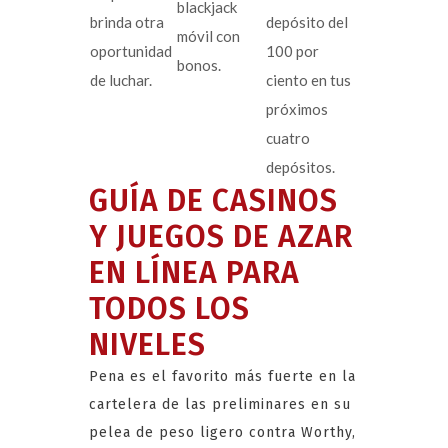
blackjack
brinda otra
depósito del
móvil con
oportunidad
100 por
bonos.
de luchar.
ciento en tus
próximos
cuatro
depósitos.
GUÍA DE CASINOS
Y JUEGOS DE AZAR
EN LÍNEA PARA
TODOS LOS
NIVELES
Pena es el favorito más fuerte en la
cartelera de las preliminares en su
pelea de peso ligero contra Worthy,