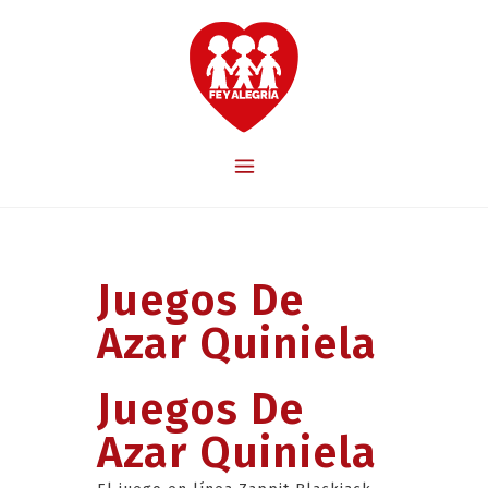
Juegos De
Azar Quiniela
Juegos De
Azar Quiniela