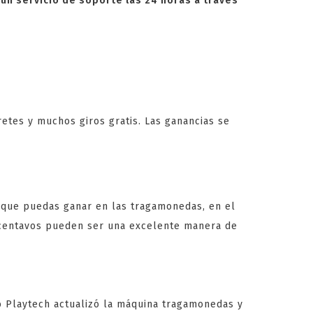
y un servicio de soporte las 24 horas a través
retes y muchos giros gratis. Las ganancias se
a que puedas ganar en las tragamonedas, en el
 centavos pueden ser una excelente manera de
o Playtech actualizó la máquina tragamonedas y