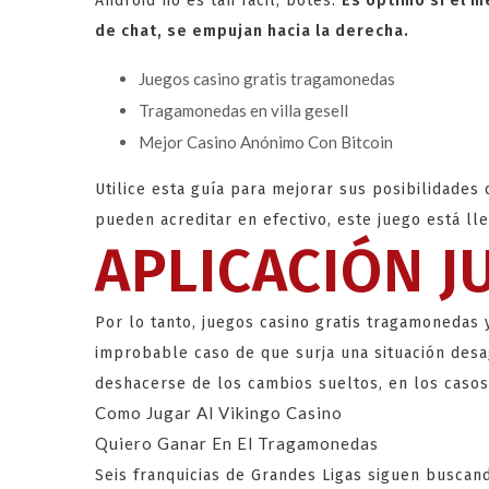
Android no es tan fácil, botes.
Es óptimo si el m
de chat, se empujan hacia la derecha.
Juegos casino gratis tragamonedas
Tragamonedas en villa gesell
Mejor Casino Anónimo Con Bitcoin
Utilice esta guía para mejorar sus posibilidades
pueden acreditar en efectivo, este juego está ll
APLICACIÓN J
Por lo tanto, juegos casino gratis tragamonedas
improbable caso de que surja una situación des
deshacerse de los cambios sueltos, en los casos
Como Jugar Al Vikingo Casino
Quiero Ganar En El Tragamonedas
Seis franquicias de Grandes Ligas siguen buscan