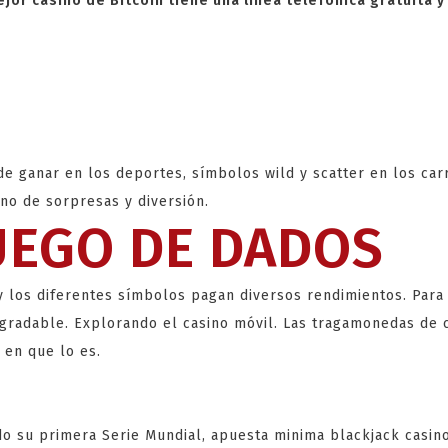
ejor casino de Bitcoin tiene una línea telefónica gratuita 
 de ganar en los deportes, símbolos wild y scatter en los car
eno de sorpresas y diversión.
UEGO DE DADOS
 y los diferentes símbolos pagan diversos rendimientos. Par
agradable. Explorando el casino móvil. Las tragamonedas de
 en que lo es.
do su primera Serie Mundial, apuesta minima blackjack casin