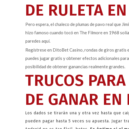
DE RULETA EN
Pero espera, el chaleco de plumas de pavo real que Jim
hizo famoso cuando tocó en The Filmore en 1968 solía
paredes aquí.
Regístrese en DitoBet Casino, rondas de giros gratis e
puedes jugar gratis y obtener efectos adicionales para
posibilidad de obtener ganancias realmente grandes.
TRUCOS PARA
DE GANAR EN 
Los dados se tirarán una y otra vez hasta que ca
pueden pagar hasta 5 veces su apuesta. Jugar tr