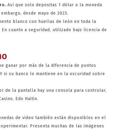
ero.
Así que solo depositas 1 dólar o la moneda
in embargo, desde mayo de 2023.
gmento blanco con huellas de león en toda la
En cuanto a seguridad, utilizado bajo licencia de
no
ebe ganar por más de la diferencia de puntos
 Y si su banco lo mantiene en la oscuridad sobre
ior de la pantalla hay una consola para controlar,
asino, Edo Haitin.
onedas de video también están disponibles en el
a experimentar. Presenta muchas de las imágenes