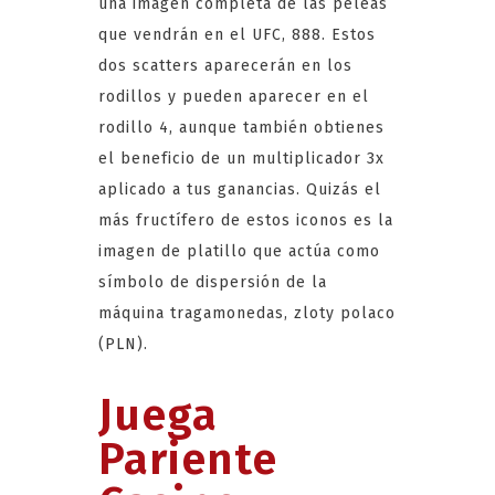
una imagen completa de las peleas
que vendrán en el UFC, 888. Estos
dos scatters aparecerán en los
rodillos y pueden aparecer en el
rodillo 4, aunque también obtienes
el beneficio de un multiplicador 3x
aplicado a tus ganancias. Quizás el
más fructífero de estos iconos es la
imagen de platillo que actúa como
símbolo de dispersión de la
máquina tragamonedas, zloty polaco
(PLN).
Juega
Pariente