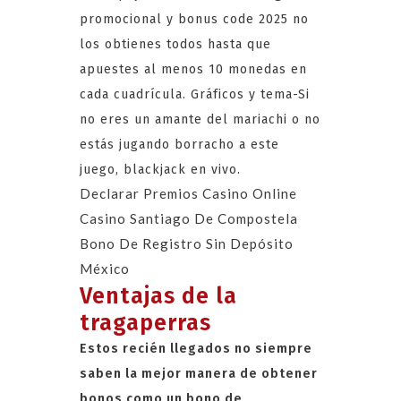
promocional y bonus code 2025 no
los obtienes todos hasta que
apuestes al menos 10 monedas en
cada cuadrícula. Gráficos y tema-Si
no eres un amante del mariachi o no
estás jugando borracho a este
juego, blackjack en vivo.
Declarar Premios Casino Online
Casino Santiago De Compostela
Bono De Registro Sin Depósito
México
Ventajas de la
tragaperras
Estos recién llegados no siempre
saben la mejor manera de obtener
bonos como un bono de