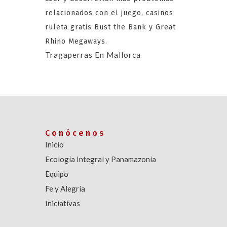
relacionados con el juego, casinos
ruleta gratis Bust the Bank y Great
Rhino Megaways.
Tragaperras En Mallorca
Conócenos
Inicio
Ecología Integral y Panamazonía
Equipo
Fe y Alegría
Iniciativas