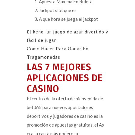
Apuesta Maxima En Ruleta
Jackpot slot que es
A que hora se juega el jackpot
El keno: un juego de azar divertido y
fácil de jugar.
Como Hacer Para Ganar En
Tragamonedas
LAS 7 MEJORES
APLICACIONES DE
CASINO
El centro de la oferta de bienvenida de
bet365 para nuevos apostadores
deportivos y jugadores de casino es la
promoción de apuestas gratuitas, el As
era la carta más poderosa.