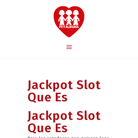
Jackpot Slot
Que Es
Jackpot Slot
Que Es