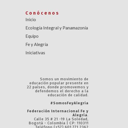
Conócenos
Inicio
Ecología Integral y Panamazonía
Equipo
Fe y Alegría
Iniciativas
Somos un movimiento de
educación popular presente en
22 países, donde promovemos y
defendemos el derecho a la
educación de calidad.
#SomosFeyAlegria
Federación Internacional Fe y
Alegría
.
Calle 35 # 21 -19 La Soledad,
Bogotá - Colombia | CP: 110311
Teléfono (+57) 601 771 2362