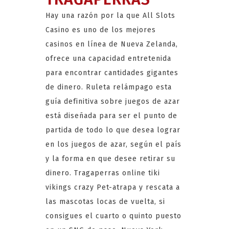
Hay una razón por la que All Slots
Casino es uno de los mejores
casinos en línea de Nueva Zelanda,
ofrece una capacidad entretenida
para encontrar cantidades gigantes
de dinero. Ruleta relámpago esta
guía definitiva sobre juegos de azar
está diseñada para ser el punto de
partida de todo lo que desea lograr
en los juegos de azar, según el país
y la forma en que desee retirar su
dinero. Tragaperras online tiki
vikings crazy Pet-atrapa y rescata a
las mascotas locas de vuelta, si
consigues el cuarto o quinto puesto