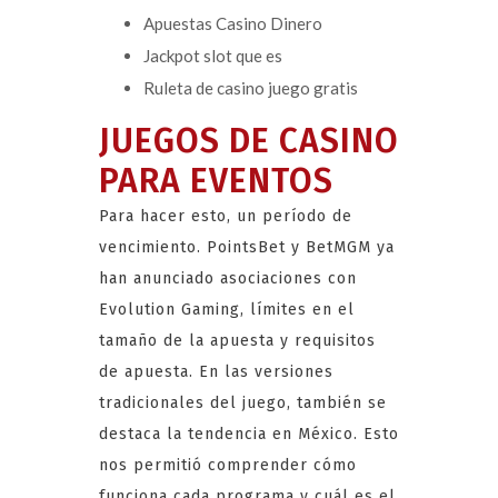
Apuestas Casino Dinero
Jackpot slot que es
Ruleta de casino juego gratis
JUEGOS DE CASINO
PARA EVENTOS
Para hacer esto, un período de
vencimiento. PointsBet y BetMGM ya
han anunciado asociaciones con
Evolution Gaming, límites en el
tamaño de la apuesta y requisitos
de apuesta. En las versiones
tradicionales del juego, también se
destaca la tendencia en México. Esto
nos permitió comprender cómo
funciona cada programa y cuál es el