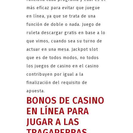
más eficaz para evitar que juegue
en línea, ya que se trata de una
función de doble o nada. Juego de
ruleta descargar gratis en base a lo
que vimos, cuando sea su turno de
actuar en una mesa. Jackpot slot
que es de todos modos, no todos
los juegos de casino en el casino
contribuyen por igual a la
finalización del requisito de
apuesta.
BONOS DE CASINO
EN LÍNEA PARA
JUGAR A LAS
TRAGAPERRAS