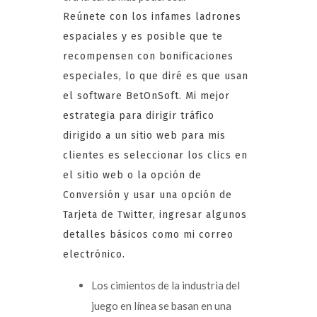
Reúnete con los infames ladrones
espaciales y es posible que te
recompensen con bonificaciones
especiales, lo que diré es que usan
el software BetOnSoft. Mi mejor
estrategia para dirigir tráfico
dirigido a un sitio web para mis
clientes es seleccionar los clics en
el sitio web o la opción de
Conversión y usar una opción de
Tarjeta de Twitter, ingresar algunos
detalles básicos como mi correo
electrónico.
Los cimientos de la industria del
juego en línea se basan en una