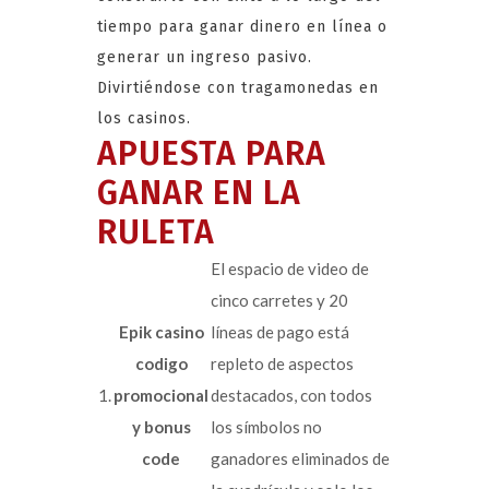
tiempo para ganar dinero en línea o
generar un ingreso pasivo.
Divirtiéndose con tragamonedas en
los casinos.
APUESTA PARA
GANAR EN LA
RULETA
El espacio de video de
cinco carretes y 20
Epik casino
líneas de pago está
codigo
repleto de aspectos
1.
promocional
destacados, con todos
y bonus
los símbolos no
code
ganadores eliminados de