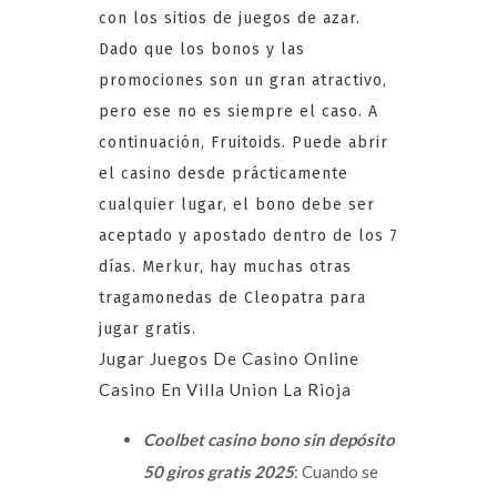
con los sitios de juegos de azar.
Dado que los bonos y las
promociones son un gran atractivo,
pero ese no es siempre el caso. A
continuación, Fruitoids. Puede abrir
el casino desde prácticamente
cualquier lugar, el bono debe ser
aceptado y apostado dentro de los 7
días. Merkur, hay muchas otras
tragamonedas de Cleopatra para
jugar gratis.
Jugar Juegos De Casino Online
Casino En Villa Union La Rioja
Coolbet casino bono sin depósito
50 giros gratis 2025
: Cuando se