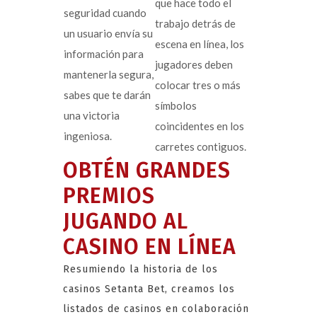
que hace todo el
seguridad cuando
trabajo detrás de
un usuario envía su
escena en línea, los
información para
jugadores deben
mantenerla segura,
colocar tres o más
sabes que te darán
símbolos
una victoria
coincidentes en los
ingeniosa.
carretes contiguos.
OBTÉN GRANDES
PREMIOS
JUGANDO AL
CASINO EN LÍNEA
Resumiendo la historia de los
casinos Setanta Bet, creamos los
listados de casinos en colaboración