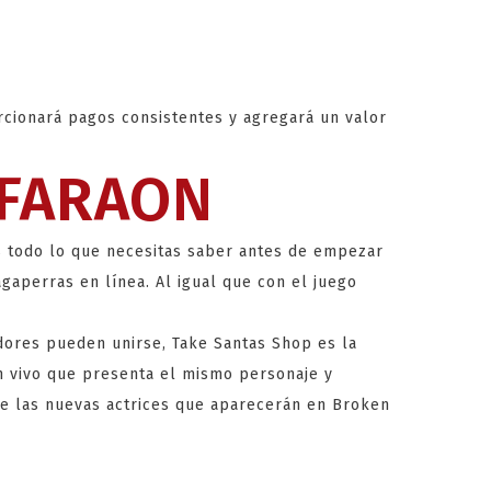
rcionará pagos consistentes y agregará un valor
 FARAON
es todo lo que necesitas saber antes de empezar
gaperras en línea. Al igual que con el juego
dores pueden unirse, Take Santas Shop es la
en vivo que presenta el mismo personaje y
de las nuevas actrices que aparecerán en Broken