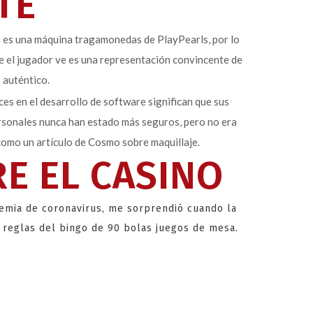
TE
 es una máquina tragamonedas de PlayPearls, por lo
e el jugador ve es una representación convincente de
 auténtico.
es en el desarrollo de software significan que sus
rsonales nunca han estado más seguros, pero no era
como un artículo de Cosmo sobre maquillaje.
RE EL CASINO
demia de coronavirus, me sorprendió cuando la
, reglas del bingo de 90 bolas juegos de mesa.