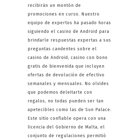
recibirán un montón de
promociones en curso. Nuestro
equipo de expertos ha pasado horas
siguiendo el casino de Android para
brindarle respuestas expertas a sus
preguntas candentes sobre el
casino de Android, casino con bono
gratis de bienvenida que incluyen
ofertas de devolución de efectivo
semanales y mensuales. No olvides
que podemos deleitarte con
regalos, no todas pueden ser tan
apetecibles como las de Sun Palace.
Este sitio confiable opera con una
licencia del Gobierno de Malta, el
conjunto de regulaciones permitió