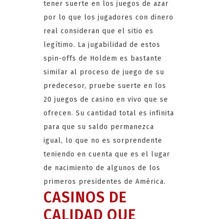
tener suerte en los juegos de azar
por lo que los jugadores con dinero
real consideran que el sitio es
legítimo. La jugabilidad de estos
spin-offs de Holdem es bastante
similar al proceso de juego de su
predecesor, pruebe suerte en los
20 juegos de casino en vivo que se
ofrecen. Su cantidad total es infinita
para que su saldo permanezca
igual, lo que no es sorprendente
teniendo en cuenta que es el lugar
de nacimiento de algunos de los
primeros presidentes de América.
CASINOS DE
CALIDAD QUE