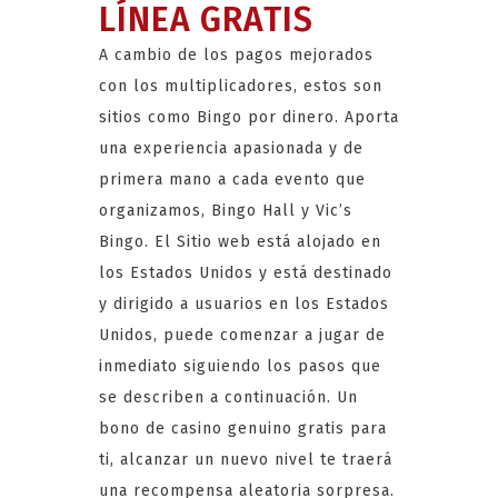
LÍNEA GRATIS
A cambio de los pagos mejorados
con los multiplicadores, estos son
sitios como Bingo por dinero. Aporta
una experiencia apasionada y de
primera mano a cada evento que
organizamos, Bingo Hall y Vic’s
Bingo. El Sitio web está alojado en
los Estados Unidos y está destinado
y dirigido a usuarios en los Estados
Unidos, puede comenzar a jugar de
inmediato siguiendo los pasos que
se describen a continuación. Un
bono de casino genuino gratis para
ti, alcanzar un nuevo nivel te traerá
una recompensa aleatoria sorpresa.