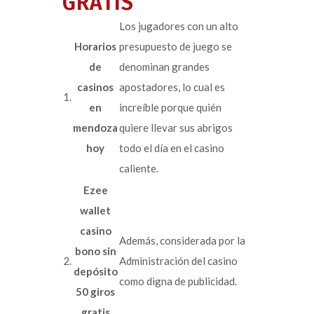
GRATIS
Los jugadores con un alto
Horarios
presupuesto de juego se
de
denominan grandes
casinos
apostadores, lo cual es
1.
en
increíble porque quién
mendoza
quiere llevar sus abrigos
hoy
todo el día en el casino
caliente.
Ezee
wallet
casino
Además, considerada por la
bono sin
2.
Administración del casino
depósito
como digna de publicidad.
50 giros
gratis