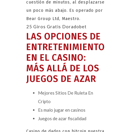
cuestión de minutos, al desplazarse
un poco más abajo. Es operado por
Bear Group Ltd, Maestro.
25 Giros Gratis Doradobet
LAS OPCIONES DE
ENTRETENIMIENTO
EN EL CASINO:
MÁS ALLÁ DE LOS
JUEGOS DE AZAR
Mejores Sitios De Ruleta En
Cripto
Es malo jugar en casinos
Juegos de azar fiscalidad
Casino de dados con bitcoin nuestra