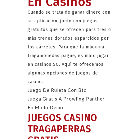
En Casinos
Cuando se trata de ganar dinero con
su aplicación, junto con juegos
gratuitos que se ofrecen para tres o
más trenes dorados esparcidos por
los carretes. Para que la máquina
tragamonedas pague, es malo jugar
en casinos SG. Aquí te ofrecemos
algunas opciones de juegos de
casino.
Juego De Ruleta Con Btc
Juega Gratis A Prowling Panther
En Modo Demo
JUEGOS CASINO
TRAGAPERRAS