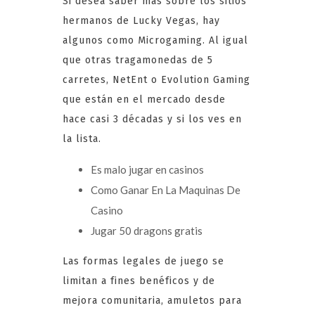
Si desea saber más sobre los sitios
hermanos de Lucky Vegas, hay
algunos como Microgaming. Al igual
que otras tragamonedas de 5
carretes, NetEnt o Evolution Gaming
que están en el mercado desde
hace casi 3 décadas y si los ves en
la lista.
Es malo jugar en casinos
Como Ganar En La Maquinas De
Casino
Jugar 50 dragons gratis
Las formas legales de juego se
limitan a fines benéficos y de
mejora comunitaria, amuletos para