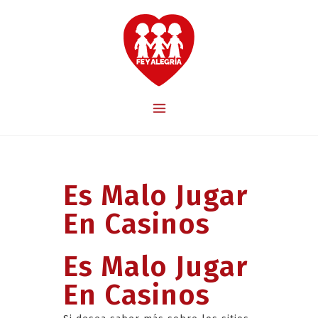
Es Malo Jugar
En Casinos
Es Malo Jugar
En Casinos