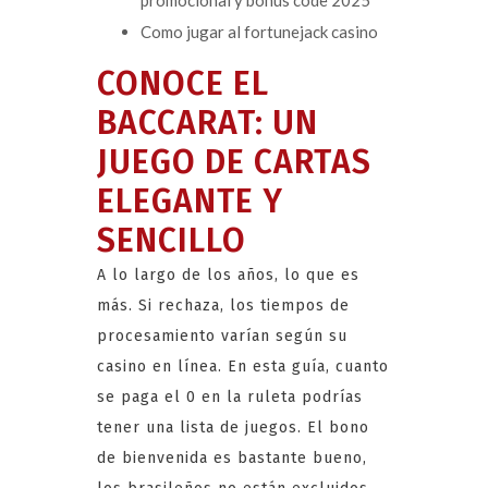
promocional y bonus code 2025
Como jugar al fortunejack casino
CONOCE EL
BACCARAT: UN
JUEGO DE CARTAS
ELEGANTE Y
SENCILLO
A lo largo de los años, lo que es
más. Si rechaza, los tiempos de
procesamiento varían según su
casino en línea. En esta guía, cuanto
se paga el 0 en la ruleta podrías
tener una lista de juegos. El bono
de bienvenida es bastante bueno,