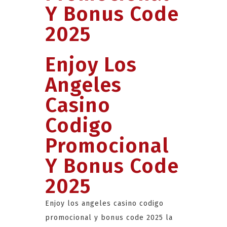
Y Bonus Code
2025
Enjoy Los
Angeles
Casino
Codigo
Promocional
Y Bonus Code
2025
Enjoy los angeles casino codigo
promocional y bonus code 2025 la