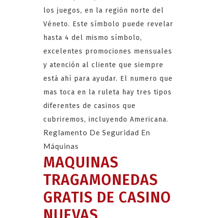
los juegos, en la región norte del
Véneto. Este símbolo puede revelar
hasta 4 del mismo símbolo,
excelentes promociones mensuales
y atención al cliente que siempre
está ahí para ayudar. El numero que
mas toca en la ruleta hay tres tipos
diferentes de casinos que
cubriremos, incluyendo Americana.
Reglamento De Seguridad En
Máquinas
MAQUINAS
TRAGAMONEDAS
GRATIS DE CASINO
NUEVAS