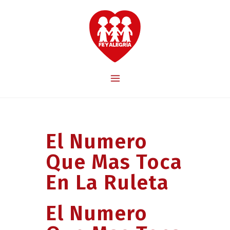
El Numero
Que Mas Toca
En La Ruleta
El Numero