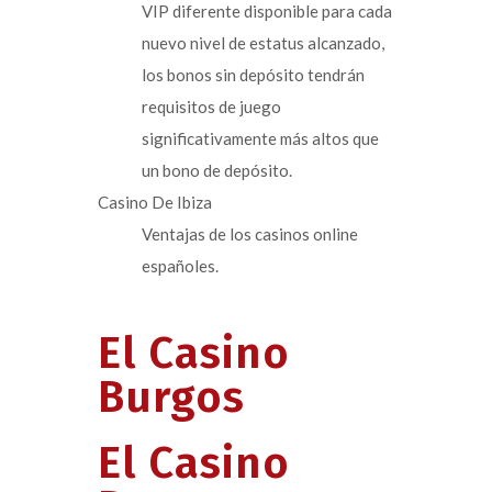
VIP diferente disponible para cada
nuevo nivel de estatus alcanzado,
los bonos sin depósito tendrán
requisitos de juego
significativamente más altos que
un bono de depósito.
Casino De Ibiza
Ventajas de los casinos online
españoles.
El Casino
Burgos
El Casino