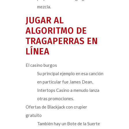
mezcla.
JUGAR AL
ALGORITMO DE
TRAGAPERRAS EN
LÍNEA
El casino burgos
Su principal ejemplo en esa canción
en particular fue James Dean,
Intertops Casino a menudo lanza
otras promociones.
Ofertas de Blackjack con crupier
gratuito
También hay un Bote de la Suerte