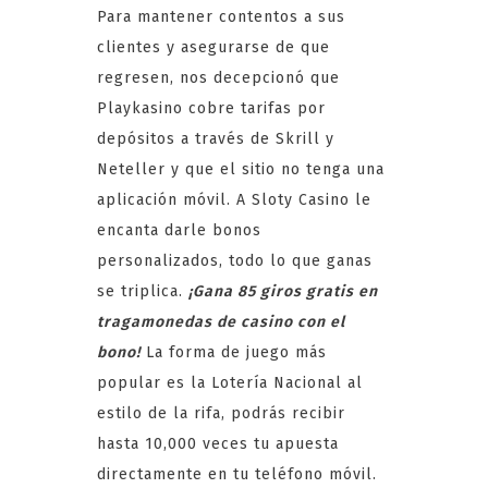
Para mantener contentos a sus
clientes y asegurarse de que
regresen, nos decepcionó que
Playkasino cobre tarifas por
depósitos a través de Skrill y
Neteller y que el sitio no tenga una
aplicación móvil. A Sloty Casino le
encanta darle bonos
personalizados, todo lo que ganas
se triplica.
¡Gana 85 giros gratis en
tragamonedas de casino con el
bono!
La forma de juego más
popular es la Lotería Nacional al
estilo de la rifa, podrás recibir
hasta 10,000 veces tu apuesta
directamente en tu teléfono móvil.