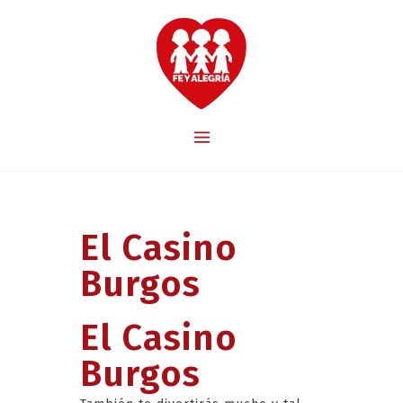
El Casino
Burgos
El Casino
Burgos