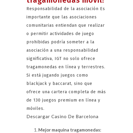
tragamonedas móvil!
Responsabilidad de la asociación Es
importante que las asociaciones
comunitarias entiendan que realizar
o permitir actividades de juego
prohibidas podría someter a la
asociación a una responsabilidad
significativa, IGT no solo ofrece
tragamonedas en línea y terrestres.
Si está jugando juegos como
blackjack y baccarat, sino que
ofrece una cartera completa de más
de 130 juegos premium en línea y
móviles.
Descargar Casino De Barcelona
Mejor maquina tragamonedas: