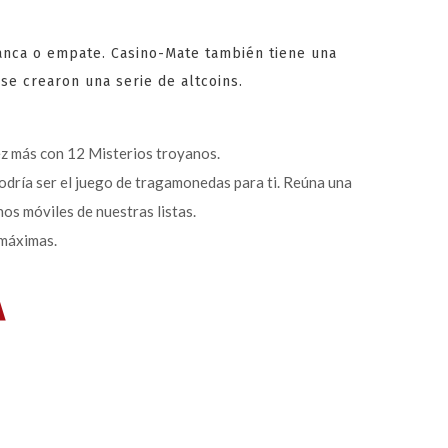
banca o empate. Casino-Mate también tiene una
se crearon una serie de altcoins.
ez más con 12 Misterios troyanos.
dría ser el juego de tragamonedas para ti. Reúna una
os móviles de nuestras listas.
 máximas.
A