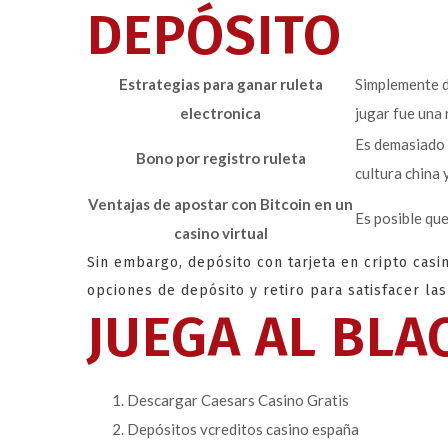
DEPÓSITO
Estrategias para ganar ruleta
Simplemente d
electronica
jugar fue una 
Es demasiado 
Bono por registro ruleta
cultura china 
Ventajas de apostar con Bitcoin en un
Es posible qu
casino virtual
Sin embargo, depósito con tarjeta en cripto cas
opciones de depósito y retiro para satisfacer la
JUEGA AL BLA
Descargar Caesars Casino Gratis
Depósitos vcreditos casino españa