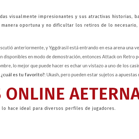
as visualmente impresionantes y sus atractivas historias, 
anera oportuna y no dificultar los retiros de lo necesario, 
scutió anteriormente, y Yggdrasil está entrando en esa arena una v
n disponibles en modo de demostración, entonces Attack on Retro po
bre, lo mejor que puede hacer es echar un vistazo a uno de los casin
¿cuál es tu favorito?
:
Ukash, pero pueden estar sujetos a apuestas
 ONLINE AETERN
 lo hace ideal para diversos perfiles de jugadores.