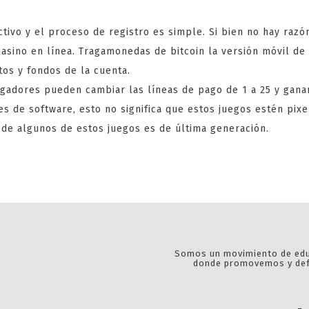
tivo y el proceso de registro es simple. Si bien no hay razó
casino en línea. Tragamonedas de bitcoin la versión móvil de 
tos y fondos de la cuenta.
ugadores pueden cambiar las líneas de pago de 1 a 25 y gan
s de software, esto no significa que estos juegos estén pixe
 de algunos de estos juegos es de última generación.
Somos un movimiento de educ
donde promovemos y def